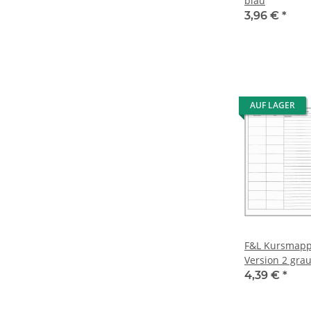
blau
3,96 €
*
AUF LAGER
F&L Kursmappe
Version 2 gra
4,39 €
*