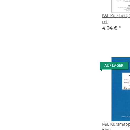
F&L Kursheft, 
rot
4,64 €
*
AUF LAGER
F&L Kursmappe