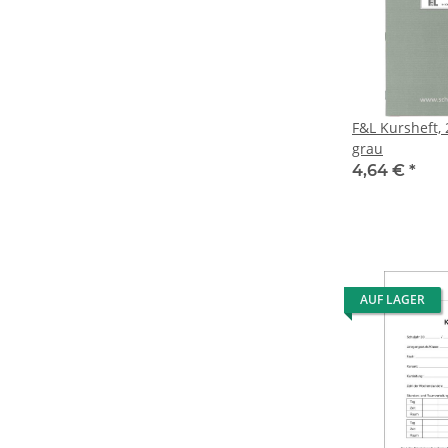
F&L Kursheft, 
grau
4,64 €
*
AUF LAGER