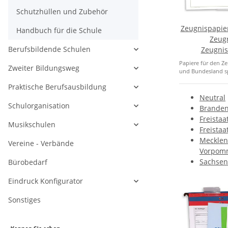
Schutzhüllen und Zubehör
Zeugnispapier
Handbuch für die Schule
Zeugn
Berufsbildende Schulen
Zeugnis
Papiere für den Ze
Zweiter Bildungsweg
und Bundesland spe
Praktische Berufsausbildung
Neutral
Schulorganisation
Brande
Freistaa
Musikschulen
Freistaa
Mecklen
Vereine - Verbände
Vorpom
Sachsen
Bürobedarf
Eindruck Konfigurator
Sonstiges