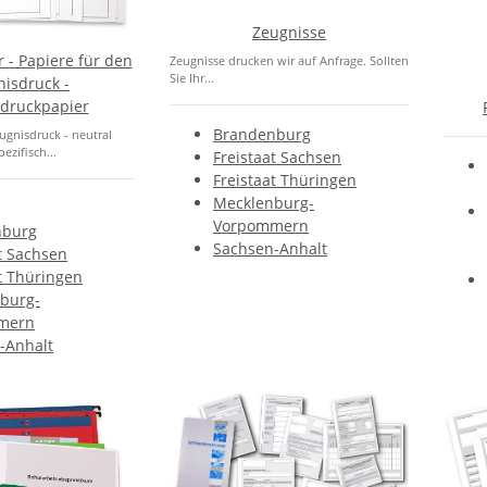
Zeugnisse
 - Papiere für den
Zeugnisse drucken wir auf Anfrage. Sollten
Sie Ihr...
isdruck -
druckpapier
Brandenburg
ugnisdruck - neutral
zifisch...
Freistaat Sachsen
Freistaat Thüringen
Mecklenburg-
Vorpommern
nburg
Sachsen-Anhalt
t Sachsen
t Thüringen
burg-
mern
-Anhalt