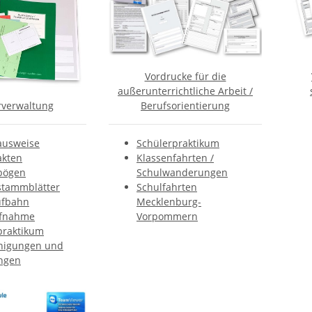
Vordrucke für die
außerunterrichtliche Arbeit /
Berufsorientierung
rverwaltung
Schülerpraktikum
ausweise
Klassenfahrten /
akten
Schulwanderungen
bögen
Schulfahrten
stammblätter
Mecklenburg-
ufbahn
Vorpommern
ufnahme
praktikum
nigungen und
ungen