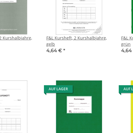
2 Kurshalbjahre,
F&L Kursheft, 2 Kurshalbjahre,
F&L K
gelb
grün
4,64 €
*
4,64
AUF LAGER
AUF 