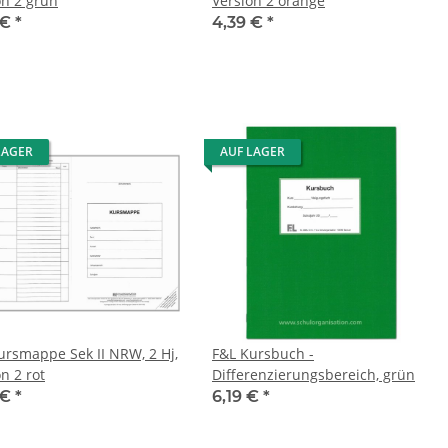
on 2 grün
Version 2 orange
 €
*
4,39 €
*
LAGER
AUF LAGER
ursmappe Sek II NRW, 2 Hj,
F&L Kursbuch -
n 2 rot
Differenzierungsbereich, grün
 €
*
6,19 €
*