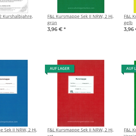
2 Kurshalbjahre,
F&L Kursmappe Sek II NRW, 2 Hj,
F&L K
grün
gelb
3,96 €
*
3,96
AUF LAGER
AUF 
 Sek II NRW, 2 Hj,
F&L Kursmappe Sek II NRW, 2 Hj,
F&L K