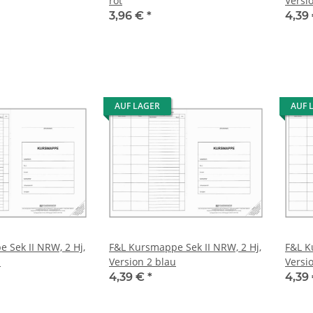
rot
Versi
3,96 €
*
4,39
AUF LAGER
AUF 
 Sek II NRW, 2 Hj,
F&L Kursmappe Sek II NRW, 2 Hj,
F&L K
u
Version 2 blau
Versio
4,39 €
*
4,39