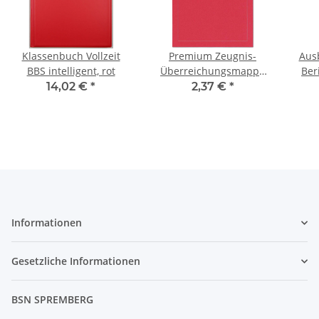
Klassenbuch Vollzeit
Premium Zeugnis-
Aus
BBS intelligent, rot
Überreichungsmappe
Ber
rot metallic mit
14,02 €
*
2,37 €
*
Silberdruck - stilvoll und
B
hochwertig
täg
Mo
Informationen
Gesetzliche Informationen
BSN SPREMBERG