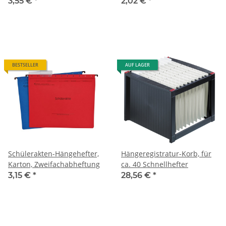
3,55 €
*
2,02 €
*
BESTSELLER
AUF LAGER
Schülerakten-Hängehefter,
Hängeregistratur-Korb, für
Karton, Zweifachabheftung
ca. 40 Schnellhefter
3,15 €
*
28,56 €
*