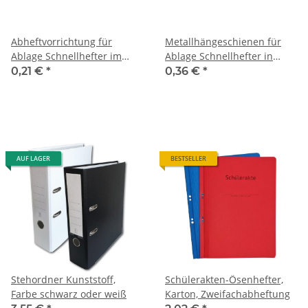
Abheftvorrichtung für
Metallhängeschienen für
Ablage Schnellhefter im
Ablage Schnellhefter in
Stehordner, passend für Art.
Hängeregistr. passend für
0,21 €
*
0,36 €
*
20066508/09
Art. 20066508/09
AUF LAGER
BESTSELLER
Stehordner Kunststoff,
Schülerakten-Ösenhefter,
Farbe schwarz oder weiß
Karton, Zweifachabheftung