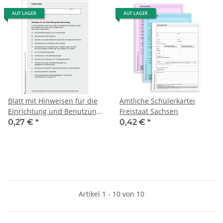
AUF LAGER
AUF LAGER
Blatt mit Hinweisen für die
Amtliche Schülerkartei
Einrichtung und Benutzung
Freistaat Sachsen
der Schülerakte
0,27 €
*
0,42 €
*
Artikel 1 - 10 von 10