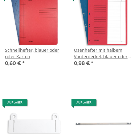
Schnellhefter, blauer oder
Ösenhefter mit halbem
roter Karton
Vorderdeckel, blauer oder
roter Karton
0,60 €
*
0,98 €
*
AUF LAGER
AUF LAGER