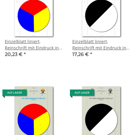
Einzelblatt liniert,
Einzelblatt liniert,
Reinschrift mit Eindruck in
Reinschrift mit Eindruck in
Farbe, 1 Pack zu 100 Blatt
S/W, 1 Pack zu 100 Blatt
20,23 €
*
17,26 €
*
AUF LAGER
AUF LAGER