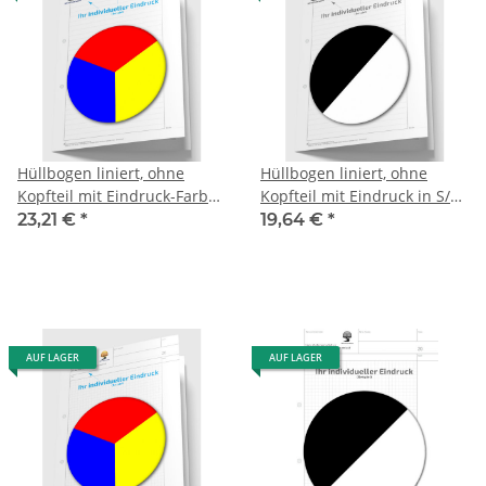
Hüllbogen liniert, ohne
Hüllbogen liniert, ohne
Kopfteil mit Eindruck-Farbe,
Kopfteil mit Eindruck in S/W,
1 Pack zu 100 Blatt
1 Pack zu 100 Blatt
23,21 €
*
19,64 €
*
AUF LAGER
AUF LAGER