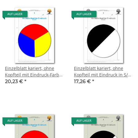
AUF LAGER
AUF LAGER
Einzelblatt kariert, ohne
Einzelblatt kariert, ohne
Kopfteil mit Eindruck-Farbe,
Kopfteil mit Eindruck in S/W,
1 Pack zu 100 Blatt
1 Pack zu 100 Blatt
20,23 €
*
17,26 €
*
AUF LAGER
AUF LAGER