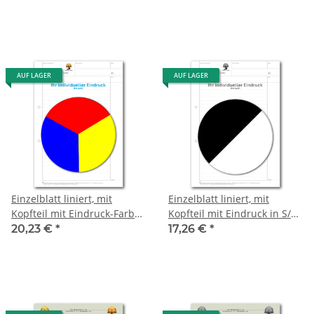
AUF LAGER
AUF LAGER
Einzelblatt liniert, mit
Einzelblatt liniert, mit
Kopfteil mit Eindruck-Farbe,
Kopfteil mit Eindruck in S/W,
1 Pack zu 100 Blatt
1 Pack zu 100 Blatt
20,23 €
*
17,26 €
*