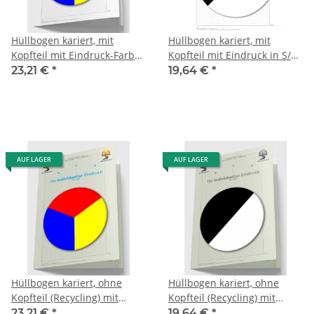
Hüllbogen kariert, mit
Hüllbogen kariert, mit
Kopfteil mit Eindruck-Farbe,
Kopfteil mit Eindruck in S/W,
1 Pack zu 100 Blatt
1 Pack zu 100 Blatt
23,21 €
*
19,64 €
*
AUF LAGER
AUF LAGER
Hüllbogen kariert, ohne
Hüllbogen kariert, ohne
Kopfteil (Recycling) mit
Kopfteil (Recycling) mit
Eindruck-Farbe, 1 Pack zu
Eindruck in S/W, 1 Pack zu
23,21 €
*
19,64 €
*