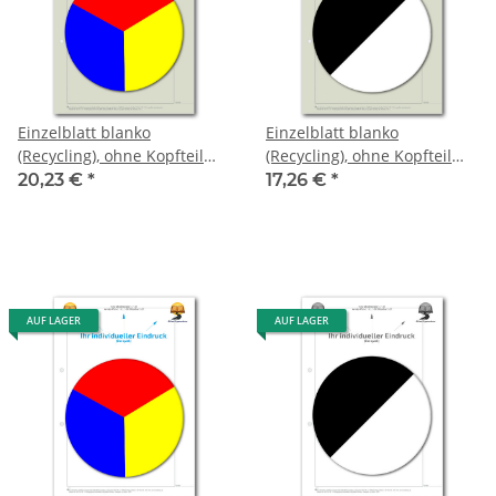
Einzelblatt blanko
Einzelblatt blanko
(Recycling), ohne Kopfteil
(Recycling), ohne Kopfteil
mit Eindruck-Farbe, 1 Pack
mit Eindruck in S/W, 1 Pack
20,23 €
*
17,26 €
*
zu 100 Blatt
zu 100 Blatt
AUF LAGER
AUF LAGER