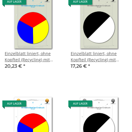
AUF LAGER
AUF LAGER
Einzelblatt liniert, ohne
Einzelblatt liniert, ohne
Kopfteil (Recycling) mit
Kopfteil (Recycling) mit
Eindruck-Farbe, 1 Pack zu
Eindruck in S/W, 1 Pack zu
20,23 €
*
17,26 €
*
100 Blatt
100 Blatt
AUF LAGER
AUF LAGER