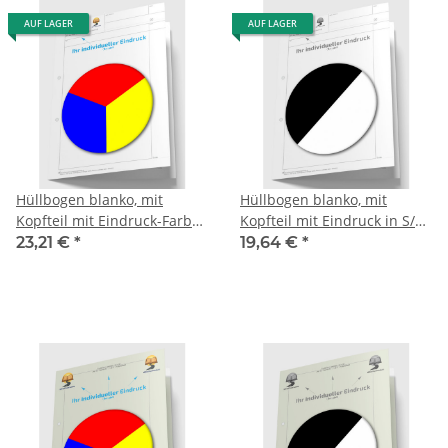
AUF LAGER
AUF LAGER
Hüllbogen blanko, mit
Hüllbogen blanko, mit
Kopfteil mit Eindruck-Farbe,
Kopfteil mit Eindruck in S/W,
1 Pack zu 100 Blatt
1 Pack zu 100 Blatt
23,21 €
*
19,64 €
*