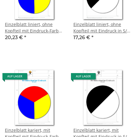
Einzelblatt liniert, ohne
Einzelblatt liniert, ohne
Kopfteil mit Eindruck-Farbe,
Kopfteil mit Eindruck in S/W,
1 Pack zu 100 Blatt
1 Pack zu 100 Blatt
20,23 €
*
17,26 €
*
AUF LAGER
AUF LAGER
Einzelblatt kariert, mit
Einzelblatt kariert, mit
Kopfteil mit Eindruck-Farbe,
Kopfteil mit Eindruck in S/W,