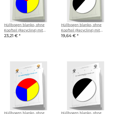
Hüllbogen blanko, ohne
Hüllbogen blanko, ohne
Kopfteil (Recycling) mit
Kopfteil (Recycling) mit
Eindruck-Farbe, 1 Pack zu
Eindruck in S/W, 1 Pack zu
23,21 €
*
19,64 €
*
100 Blatt
100 Blatt
Hüllbogen blanko, ohne
Hüllbogen blanko, ohne