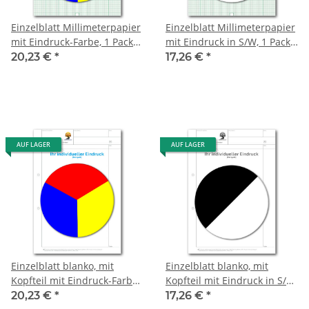
Einzelblatt Millimeterpapier
Einzelblatt Millimeterpapier
mit Eindruck-Farbe, 1 Pack
mit Eindruck in S/W, 1 Pack
zu 100 Blatt
zu 100 Blatt
20,23 €
*
17,26 €
*
AUF LAGER
AUF LAGER
Einzelblatt blanko, mit
Einzelblatt blanko, mit
Kopfteil mit Eindruck-Farbe,
Kopfteil mit Eindruck in S/W,
1 Pack zu 100 Blatt
1 Pack zu 100 Blatt
20,23 €
*
17,26 €
*