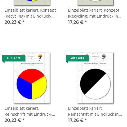
Einzelblatt kariert, Konzept
Einzelblatt kariert, Konzept
(Recycling) mit Eindruck-
(Recycling) mit Eindruck in
Farbe, 1 Pack zu 100 Blatt
S/W, 1 Pack zu 100 Blatt
20,23 €
*
17,26 €
*
AUF LAGER
AUF LAGER
Einzelblatt kariert,
Einzelblatt kariert,
Reinschrift mit Eindruck-
Reinschrift mit Eindruck in
Farbe, 1 Pack zu 100 Blatt
S/W, 1 Pack zu 100 Blatt
20,23 €
*
17,26 €
*