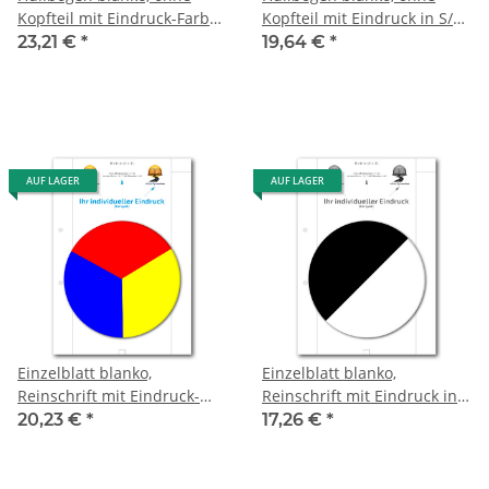
Kopfteil mit Eindruck-Farbe,
Kopfteil mit Eindruck in S/W,
1 Pack zu 100 Blatt
1 Pack zu 100 Blatt
23,21 €
*
19,64 €
*
AUF LAGER
AUF LAGER
Einzelblatt blanko,
Einzelblatt blanko,
Reinschrift mit Eindruck-
Reinschrift mit Eindruck in
Farbe, 1 Pack zu 100 Blatt
S/W, 1 Pack zu 100 Blatt
20,23 €
*
17,26 €
*