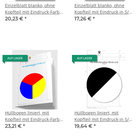
Einzelblatt blanko, ohne
Einzelblatt blanko, ohne
Kopfteil mit Eindruck-Farbe,
Kopfteil mit Eindruck in S/W,
1 Pack zu 100 Blatt
1 Pack zu 100 Blatt
20,23 €
*
17,26 €
*
AUF LAGER
AUF LAGER
Hüllbogen liniert, mit
Hüllbogen liniert, mit
Kopfteil mit Eindruck-Farbe,
Kopfteil mit Eindruck in S/W,
1 Pack zu 100 Blatt
1 Pack zu 100 Blatt
23,21 €
*
19,64 €
*