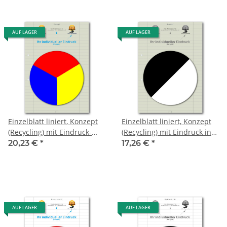
AUF LAGER
AUF LAGER
Einzelblatt liniert, Konzept
Einzelblatt liniert, Konzept
(Recycling) mit Eindruck-
(Recycling) mit Eindruck in
Farbe, 1 Pack zu 100 Blatt
S/W, 1 Pack zu 100 Blatt
20,23 €
*
17,26 €
*
AUF LAGER
AUF LAGER