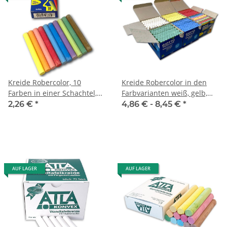
Kreide Robercolor, 10
Kreide Robercolor in den
Farben in einer Schachtel,
Farbvarianten weiß, gelb,
Inhalt 10 Stück
rot, blau, grün, mehrfarbig,
2,26 €
*
4,86 € -
8,45 €
*
Inhalt 100 Stück
AUF LAGER
AUF LAGER