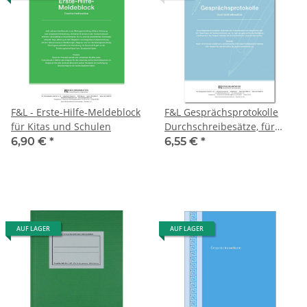
F&L - Erste-Hilfe-Meldeblock
F&L Gesprächsprotokolle
für Kitas und Schulen
Durchschreibesätze, für
Kita, Schule und sonstige
6,90 €
*
6,55 €
*
Einrichtungen, 30 Stück im
Block
AUF LAGER
AUF LAGER