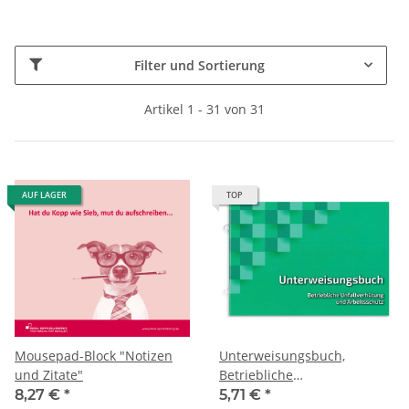
Filter und Sortierung
Artikel 1 - 31 von 31
AUF LAGER
TOP
Mousepad-Block "Notizen
Unterweisungsbuch,
und Zitate"
Betriebliche
Unfallverhütung und
8,27 €
*
5,71 €
*