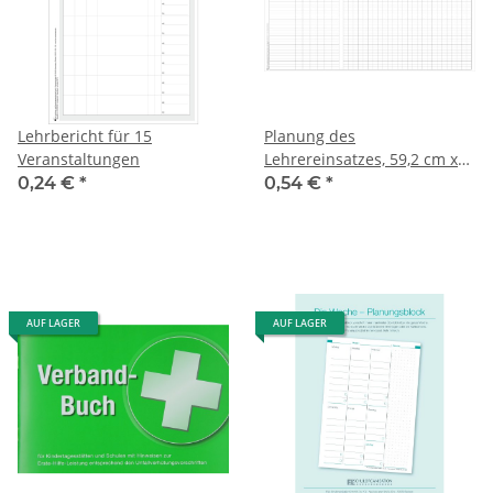
Lehrbericht für 15
Planung des
Veranstaltungen
Lehrereinsatzes, 59,2 cm x
29,7 cm
0,24 €
*
0,54 €
*
AUF LAGER
AUF LAGER