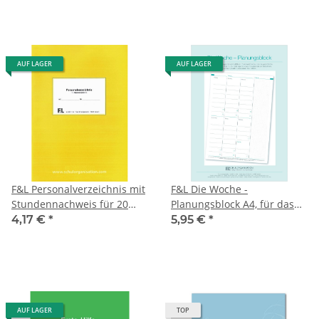
AUF LAGER
AUF LAGER
F&L Personalverzeichnis mit
F&L Die Woche -
Stundennachweis für 20
Planungsblock A4, für das
Mitarbeiter/innen
Büro oder für zu Hause
4,17 €
*
5,95 €
*
AUF LAGER
TOP