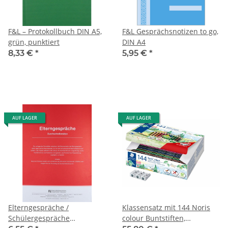
F&L – Protokollbuch DIN A5,
F&L Gesprächsnotizen to go,
grün, punktiert
DIN A4
8,33 €
*
5,95 €
*
AUF LAGER
AUF LAGER
Elterngespräche /
Klassensatz mit 144 Noris
Schülergespräche
colour Buntstiften,