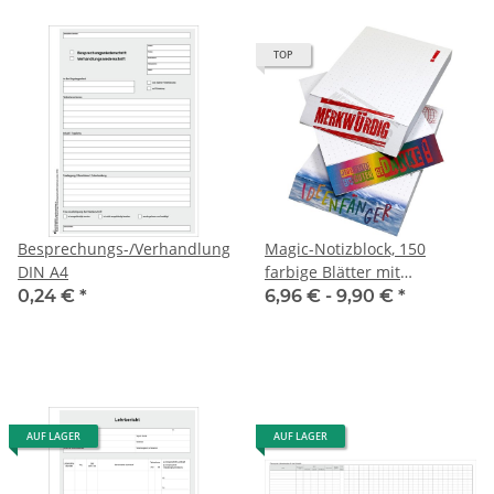
TOP
Besprechungs-/Verhandlungsniederschrift,
Magic-Notizblock, 150
DIN A4
farbige Blätter mit
„magischem“ Aufdruck
0,24 €
*
6,96 € -
9,90 €
*
AUF LAGER
AUF LAGER