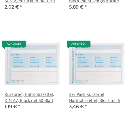
50 vorgedruckten Blättern
Block mit 50 vorgedruckten
Blättern
2,02 €
*
5,89 €
*
AUF LAGER
AUF LAGER
Kurzbrief, Haftnotizzettel,
3er Pack Kurzbrief,
DIN A7, Block mit 50 Blatt
Haftnotizzettel, Block mit 50
Blatt
1,19 €
*
3,46 €
*