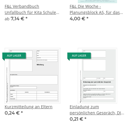
F&L Verbandbuch
F&L Die Woche -
Unfallbuch für Kita Schule
Planungsblock A5, für das
Kindertagesstätte (§ 24 Abs.
Büro oder für zu Hause
ab
7,14 €
*
4,00 €
*
6 DGVU) - Erste-Hilfe-
Dokumentation
AUF LAGER
AUF LAGER
Kurzmitteilung an Eltern
Einladung zum
persönlichen Gespräch, DIN
0,24 €
*
A5
0,21 €
*