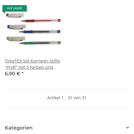
AUF LAGER
TimeTEX Set Korrigier-Stifte
"Profi" mit 3 Farben und
Ersatzminen
6,90 €
*
Artikel 1 - 31 von 31
Kategorien