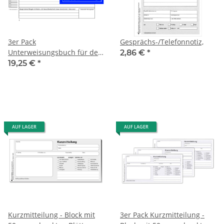
3er Pack
Gesprächs-/Telefonnotiz,
Unterweisungsbuch für den
2,86 €
*
betrieblichen Unfallschutz,
19,25 €
*
Unfallverhütung und
Arbeitsschutz
AUF LAGER
AUF LAGER
Kurzmitteilung - Block mit
3er Pack Kurzmitteilung -