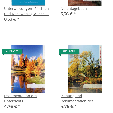
Unterweisungen- Pflichten
Notentagebuch
und Nachweise (F&L 9095-
5,36 €
*
3032)
8,33 €
*
AUF LAGER
AUF LAGER
Dokumentation des
Planung und
Unterrichts
Dokumentation des
Unterrichts
4,76 €
*
4,76 €
*