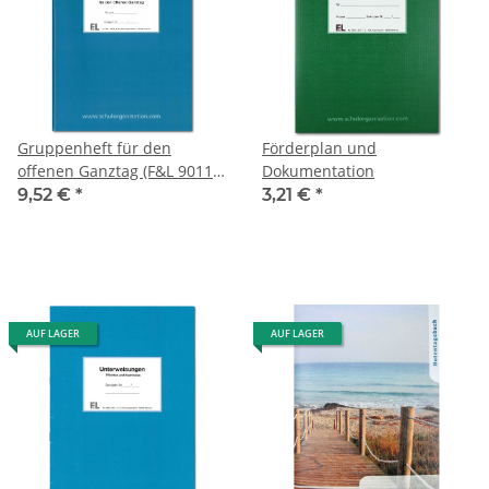
Gruppenheft für den
Förderplan und
offenen Ganztag (F&L 9011-
Dokumentation
1510)
9,52 €
*
3,21 €
*
AUF LAGER
AUF LAGER