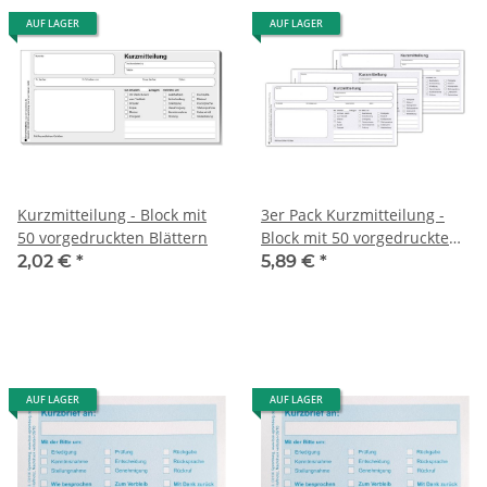
AUF LAGER
AUF LAGER
Kurzmitteilung - Block mit
3er Pack Kurzmitteilung -
50 vorgedruckten Blättern
Block mit 50 vorgedruckten
Blättern
2,02 €
*
5,89 €
*
AUF LAGER
AUF LAGER