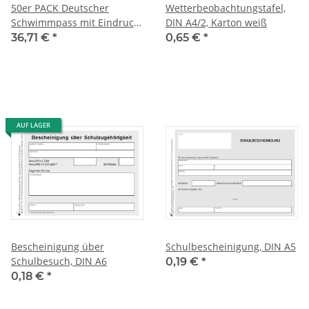
50er PACK Deutscher
Wetterbeobachtungstafel,
Schwimmpass mit Eindruck
DIN A4/2, Karton weiß
des DOSB Sportabzeichens,
36,71 €
*
0,65 €
*
grün
AUF LAGER
Bescheinigung über
Schulbescheinigung, DIN A5
Schulbesuch, DIN A6
0,19 €
*
0,18 €
*