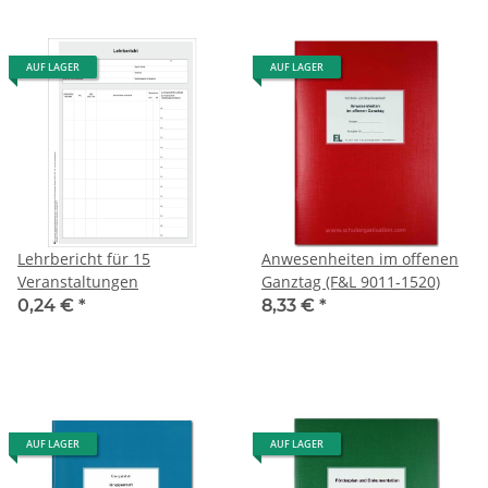
AUF LAGER
AUF LAGER
Lehrbericht für 15
Anwesenheiten im offenen
Veranstaltungen
Ganztag (F&L 9011-1520)
0,24 €
*
8,33 €
*
AUF LAGER
AUF LAGER