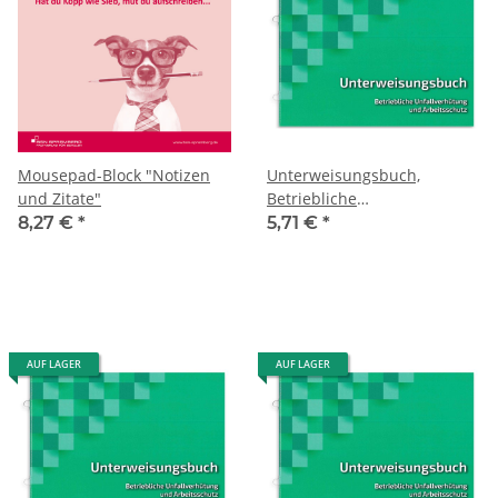
Mousepad-Block "Notizen
Unterweisungsbuch,
und Zitate"
Betriebliche
Unfallverhütung und
8,27 €
*
5,71 €
*
Arbeitsschutz
AUF LAGER
AUF LAGER