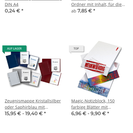
DIN A4
Ordner mit Inhalt, für die
Sammlung besonderer
0,24 €
*
ab
7,85 €
*
Ereignisse
AUF LAGER
TOP
Zeugnismappe Kristallsilber
Magic-Notizblock, 150
oder Saphirblau mit
farbige Blätter mit
Prägung "Zeugnisse"
„magischem“ Aufdruck
15,95 € -
19,40 €
*
6,96 € -
9,90 €
*