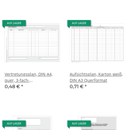
AUF LAGER
AUF LAGER
Vertretungsplan, DIN A4,
Aufsichtsplan, Karton weiß,
quer, 3-fach-
DIN A3 Querformat
selbstdurchschreibend
0,48 €
*
0,71 €
*
AUF LAGER
AUF LAGER