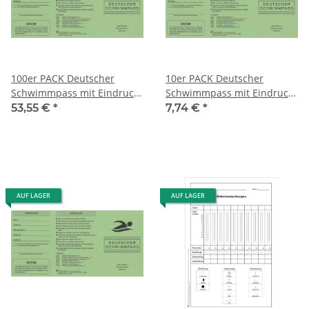
100er PACK Deutscher
10er PACK Deutscher
Schwimmpass mit Eindruck
Schwimmpass mit Eindruck
des DOSB Sportabzeichens,
des DOSB Sportabzeichens,
53,55 €
*
7,74 €
*
grün
grün
AUF LAGER
AUF LAGER