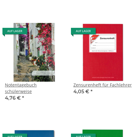
AUF LAGER
AUF LAGER
Notentagebuch
Zensurenheft für Fachlehrer
schülerweise
4,05 €
*
4,76 €
*
AUF LAGER
AUF LAGER