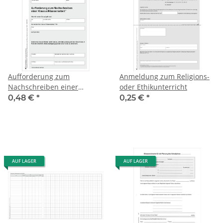
Aufforderung zum
Anmeldung zum Religions-
Nachschreiben einer
oder Ethikunterricht
Klausur/Klassenarbeit, DIN
0,48 €
*
0,25 €
*
A5
AUF LAGER
AUF LAGER