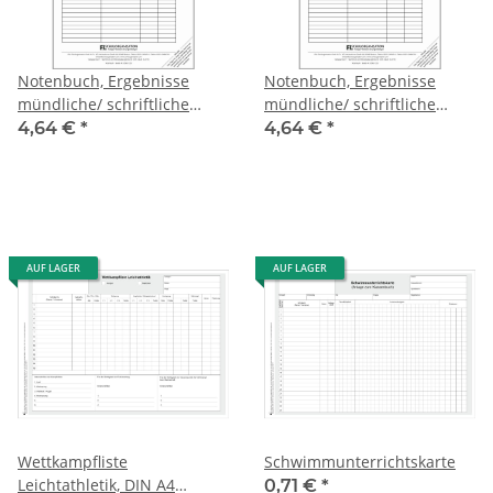
Notenbuch, Ergebnisse
Notenbuch, Ergebnisse
mündliche/ schriftliche
mündliche/ schriftliche
Leistungen, blau
Leistungen, rot
4,64 €
*
4,64 €
*
AUF LAGER
AUF LAGER
Wettkampfliste
Schwimmunterrichtskarte
Leichtathletik, DIN A4
0,71 €
*