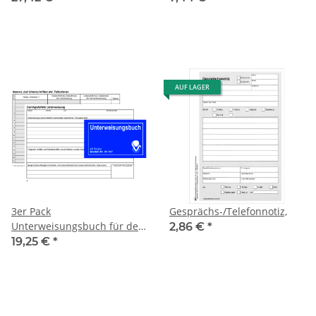
Arbeitsschutz, 5er-PACK
Arbeitsschutz
AUF LAGER
3er Pack
Gesprächs-/Telefonnotiz,
Unterweisungsbuch für den
2,86 €
*
betrieblichen Unfallschutz,
19,25 €
*
Unfallverhütung und
Arbeitsschutz