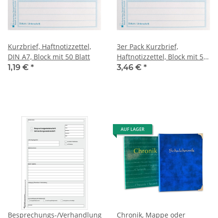
Kurzbrief, Haftnotizzettel,
3er Pack Kurzbrief,
DIN A7, Block mit 50 Blatt
Haftnotizzettel, Block mit 50
Blatt
1,19 €
*
3,46 €
*
AUF LAGER
Besprechungs-/Verhandlungsniederschrift,
Chronik, Mappe oder