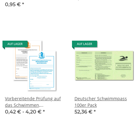
Querformat
0,95 €
*
AUF LAGER
AUF LAGER
Vorbereitende Prüfung auf
Deutscher Schwimmpass
das Schwimmen,
100er Pack
Anfängerzeugnis
0,42 € -
4,20 €
*
52,36 €
*
Seepferdchen, blau oder
orange/schwarz