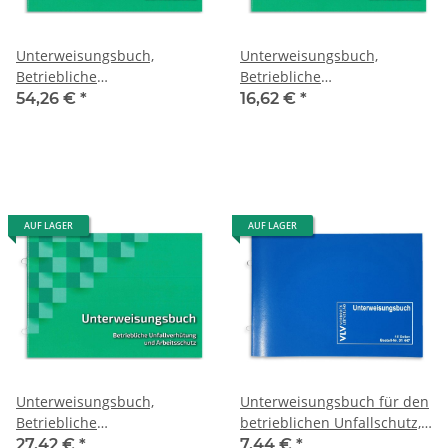
Unterweisungsbuch,
Unterweisungsbuch,
Betriebliche
Betriebliche
Unfallverhütung und
Unfallverhütung und
54,26 €
*
16,62 €
*
Arbeitsschutz, 10er-PACK
Arbeitsschutz, 3er-PACK
AUF LAGER
AUF LAGER
Unterweisungsbuch,
Unterweisungsbuch für den
Betriebliche
betrieblichen Unfallschutz,
Unfallverhütung und
Unfallverhütung und
27,42 €
*
7,44 €
*