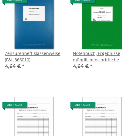
Zensurenheft klassenweise
Notenbuch, Ergebnisse
(F&L 366010)
mündliche/schriftliche
Leistungen (F&L 9095-1220)
4,64 €
*
4,64 €
*
AUF LAGER
AUF LAGER