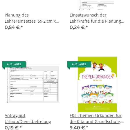
Planung des
Einsatzwunsch der
Lehrereinsatzes, 59,2 cm x
Lehrkräfte für die Planung
29,7 cm
des Schuljahres
0,54 €
*
0,24 €
*
AUF LAGER
AUF LAGER
Antrag auf
F&L Themen-Urkunden für
Urlaub/Dienstbefreiung
die Kita und Grundschule,
Block mit 24 Urkunden
0,19 €
*
9,40 €
*