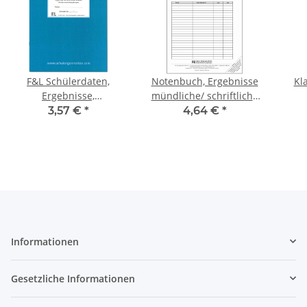
F&L Schülerdaten,
Notenbuch, Ergebnisse
Kl
Ergebnisse,
mündliche/ schriftliche
Versäumnisse
Leistungen, blau
3,57 €
*
4,64 €
*
Informationen
Gesetzliche Informationen