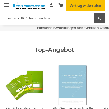
Vertrag widerrufen
Hinweis: Bestellungen von Schulen währen
Top-Angebot
F&L Schreiblernheft, in
F&L Gesprächsprotokolle
Mag