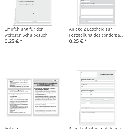
Empfehlung für den
Anlage 2 Bescheid zur
weiteren Schulbesuch,
Feststellung des sonderpäd.
Freistaat Thüringen
Förderbedarfs M-V
0,25 €
*
0,25 €
*
Anlage 1
Schullaufbahnempfehlung,