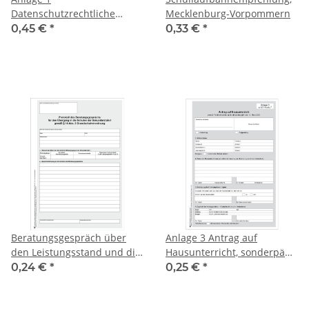
Datenschutzrechtliche
Mecklenburg-Vorpommern
Information für
0,45 €
*
0,33 €
*
Erziehungsberechtigte,
sonderpäd. Förderbedarf M-
V
Beratungsgespräch über
Anlage 3 Antrag auf
den Leistungsstand und die
Hausunterricht, sonderpäd.
Lernentwicklung zum Ende
Förderbedarf M-V
0,24 €
*
0,25 €
*
des 1. Schulhalbjahres