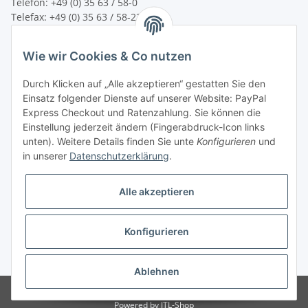
Telefon: +49 (0) 35 63 / 58-0
Telefax: +49 (0) 35 63 / 58-231
E-Mail:
service@bsn-spremberg.de
Wie wir Cookies & Co nutzen
Wir versenden mit:
Durch Klicken auf „Alle akzeptieren“ gestatten Sie den
Einsatz folgender Dienste auf unserer Website: PayPal
Express Checkout und Ratenzahlung. Sie können die
Einstellung jederzeit ändern (Fingerabdruck-Icon links
Ihre Zahlmöglichkeiten:
unten). Weitere Details finden Sie unte
Konfigurieren
und
in unserer
Datenschutzerklärung
.
Alle akzeptieren
Konfigurieren
Vertrag widerrufen
* Alle Preise inkl. gesetzlicher USt.
Ablehnen
© bsn Vertriebs- und Beratungsgesellschaft mbH - BSN SPREMBERG
Powered by
JTL-Shop