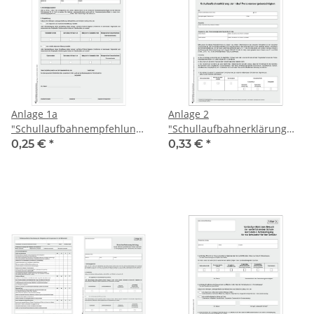
Anlage 1a
Anlage 2
"Schullaufbahnempfehlung"
"Schullaufbahnerklärung
Sachsen-Anhalt
der / des
0,25 €
*
0,33 €
*
Personensorgeberechtigten"
Sachsen-Anhalt