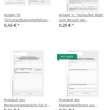
Anlage 1b
Anlage 1c "Vorläufige Wahl
"Schullaufbahnempfehlung"
zum Besuch der
Sachsen-Anhalt
weiterführenden Schule"
0,45 €
*
0,25 €
*
Sachsen-Anhalt
AUF LAGER
Protokoll des
Protokoll der
Beratungsgesprächs für den
Klassenkonferenz zur