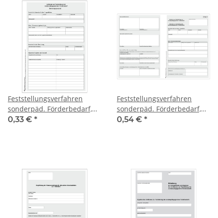
Feststellungsverfahren
Feststellungsverfahren
sonderpäd. Förderbedarf,
sonderpäd. Förderbedarf,
Anlage 5
Anlage 4 "Gutachten zur
0,33 €
*
0,54 €
*
"Beratungsprotokoll"
Feststellung des
Thüringen
sonderpädagogischen
Förderbedarfs" Thüringen