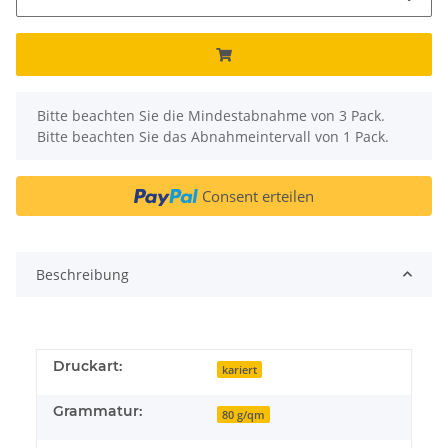
x
Bitte beachten Sie die Mindestabnahme von 3 Pack.
Bitte beachten Sie das Abnahmeintervall von 1 Pack.
Consent erteilen
Beschreibung
Druckart:
kariert
Grammatur:
80 g/qm