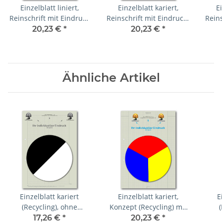
Einzelblatt liniert,
Einzelblatt kariert,
E
Reinschrift mit Eindruck
Reinschrift mit Eindruck-
Reins
in Farbe, 1 Pack zu 100
Farbe, 1 Pack zu 100
Fa
20,23 €
*
20,23 €
*
Blatt
Blatt
Ähnliche Artikel
Einzelblatt kariert
Einzelblatt kariert,
E
(Recycling), ohne
Konzept (Recycling) mit
Kopfteil mit Eindruck in
Eindruck-Farbe, 1 Pack
17,26 €
*
20,23 €
*