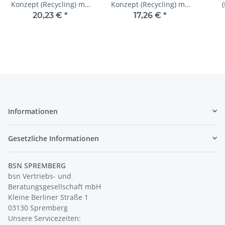
Konzept (Recycling) mit
Konzept (Recycling) mit
Eindruck-Farbe, 1 Pack
Eindruck in S/W, 1 Pack
20,23 €
*
17,26 €
*
zu 100 Blatt
zu 100 Blatt
Informationen
Gesetzliche Informationen
BSN SPREMBERG
bsn Vertriebs- und
Beratungsgesellschaft mbH
Kleine Berliner Straße 1
03130 Spremberg
Unsere Servicezeiten: