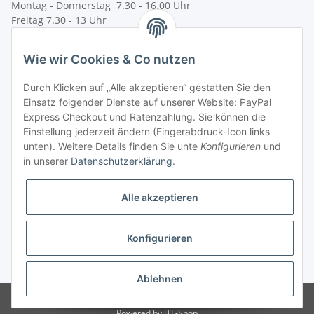
Montag - Donnerstag 7.30 - 16.00 Uhr
Freitag 7.30 - 13 Uhr
Telefon: +49 (0) 35 63 / 58-0
Wie wir Cookies & Co nutzen
Telefax: +49 (0) 35 63 / 58-231
E-Mail:
service@bsn-spremberg.de
Durch Klicken auf „Alle akzeptieren“ gestatten Sie den
Wir versenden mit:
Einsatz folgender Dienste auf unserer Website: PayPal
Express Checkout und Ratenzahlung. Sie können die
Einstellung jederzeit ändern (Fingerabdruck-Icon links
Ihre Zahlmöglichkeiten:
unten). Weitere Details finden Sie unte
Konfigurieren
und
in unserer
Datenschutzerklärung
.
Alle akzeptieren
Konfigurieren
Vertrag widerrufen
* Alle Preise inkl. gesetzlicher USt.
Ablehnen
© bsn Vertriebs- und Beratungsgesellschaft mbH - BSN SPREMBERG
Powered by
JTL-Shop