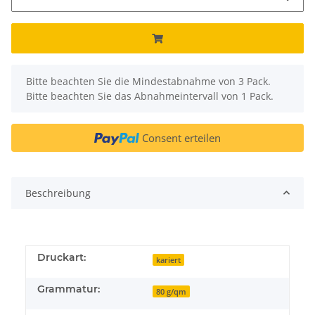
x
Bitte beachten Sie die Mindestabnahme von 3 Pack.
Bitte beachten Sie das Abnahmeintervall von 1 Pack.
Consent erteilen
Beschreibung
Druckart:
kariert
Grammatur:
80 g/qm