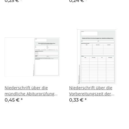
Abiturprüfung
0,25 €
*
0,24 €
*
Niederschrift über die
Niederschrift über die
mündliche Abiturprüfung
Vorbereitungszeit der
(berufliches Gymnasium),
mündlichen Abiturprüfung
0,45 €
*
0,33 €
*
DIN A3