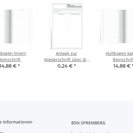
bogen liniert,
Anlage zur
Hüllbogen kar
Reinschrift
Niederschrift über die
Reinschrif
mündliche
14,88 €
*
0,24 €
*
14,88 €
Abiturprüfung
e Informationen
BSN SPREMBERG