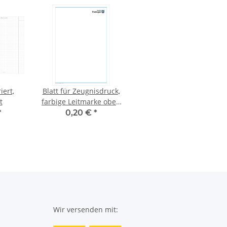
iert,
Blatt für Zeugnisdruck,
t
farbige Leitmarke oben
rechts, Rahmen auf
*
0,20 €
*
Vorder- und Rückseite
Wir versenden mit: