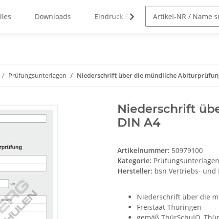
lles
Downloads
Eindruck Service
Prüfungsunterlagen
Niederschrift über die mündliche Abiturprüfu
Niederschrift üb
DIN A4
Artikelnummer:
50979100
Kategorie:
Prüfungsunterlage
Hersteller:
bsn Vertriebs- und
Niederschrift über die 
Freistaat Thüringen
gemäß ThürSchulO, Thü