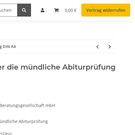
0,00 €
Vertrag widerrufen
ng DIN A4
er die mündliche Abiturprüfung
n
 Beratungsgesellschaft mbH
mündliche Abiturprüfung
rSObG