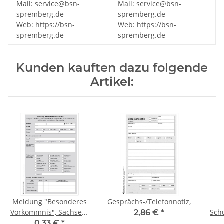
Mail: service@bsn-
Mail: service@bsn-
spremberg.de
spremberg.de
Web: https://bsn-
Web: https://bsn-
spremberg.de
spremberg.de
Kunden kauften dazu folgende
Artikel:
Meldung "Besonderes
Gesprächs-/Telefonnotiz,
Vorkommnis", Sachsen-
Sch
2,86 €
*
Anhalt
0,33 €
*