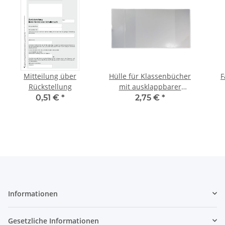
Mitteilung über
Hülle für Klassenbücher
F
Rückstellung
mit ausklappbarer
Namensleiste
0,51 €
*
2,75 €
*
Informationen
Gesetzliche Informationen