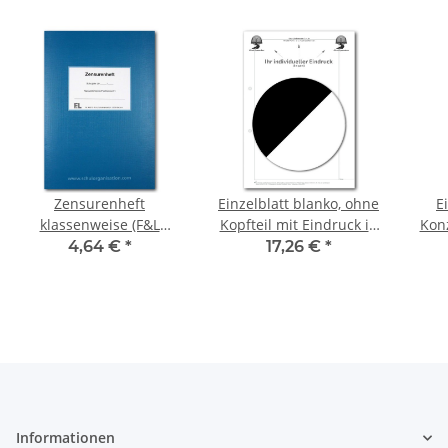
Zensurenheft
Einzelblatt blanko, ohne
E
klassenweise (F&L
Kopfteil mit Eindruck in
Konz
366010)
S/W, 1 Pack zu 100 Blatt
Ein
4,64 €
*
17,26 €
*
Informationen