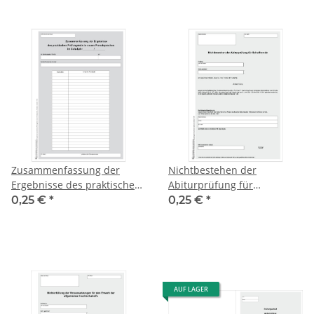
Zusammenfassung der
Nichtbestehen der
Ergebnisse des praktischen
Abiturprüfung für
Prüfungsteils in neuen
Schulfremde
0,25 €
*
0,25 €
*
Fremdsprachen, Anlage 17
AUF LAGER