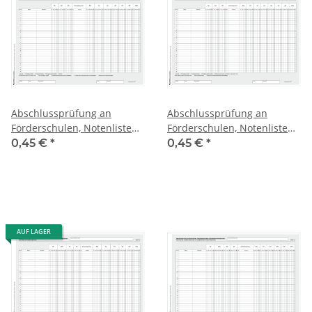
Abschlussprüfung an
Abschlussprüfung an
Förderschulen, Notenliste
Förderschulen, Notenliste
zum Realschulabschluss
zum HSA und qualif. HSA
0,45 €
*
0,45 €
*
AUF LAGER