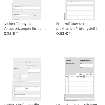
Nichterfüllung der
Protokoll über den
Voraussetzungen für den
praktischen Prüfungsteil in
Erwerb der allg.
neuen Fremdsprachen, im
0,25 €
*
0,33 €
*
Hochschulreife, Anlage 23
Leistungskursfach, DIN A4/2
Niederschrift über die
Festlegung der erreichten