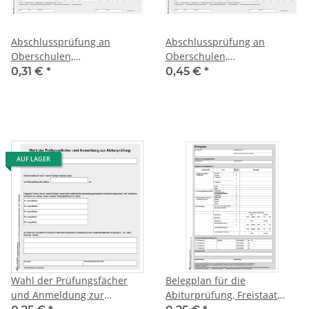
Abschlussprüfung an
Abschlussprüfung an
Oberschulen,
Oberschulen,
Abendoberschulen und
Abendoberschulen und
0,31 €
*
0,45 €
*
Gemeinschaftsschulen,
Gemeinschaftsschulen,
Notenliste zum
Notenliste zum HSA und
Realschulabschluss
qHSA
AUF LAGER
Wahl der Prüfungsfächer
Belegplan für die
und Anmeldung zur
Abiturprüfung, Freistaat