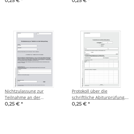
Abiturprüfung
Sachsen
0,25 €
*
0,25 €
*
Nichtzulassung zur
Protokoll über die
Teilnahme an der
schriftliche Abiturprüfung,
Abiturprüfung
Freistaat Sachsen
0,25 €
*
0,25 €
*