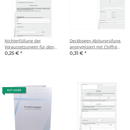
Nichterfüllung der
Deckbogen Abiturprüfung,
Voraussetzungen für den
anonymisiert mit Chiffre
Erwerb der allgemeinen
und Kennzahl
0,25 €
*
0,31 €
*
Hochschulreife,
Waldorfschule
AUF LAGER