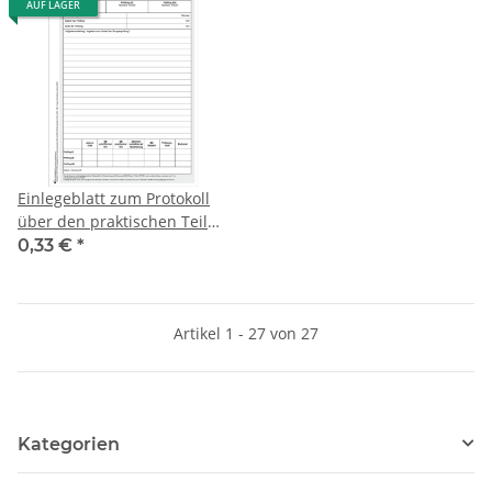
AUF LAGER
Einlegeblatt zum Protokoll
über den praktischen Teil
der schriftlichen Prüfung
0,33 €
*
zum Erwerb HSA / qHSA /
RSA im Fach Englisch
Artikel 1 - 27 von 27
Kategorien