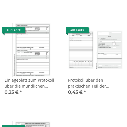
AUF LAGER
AUF LAGER
Einlegeblatt zum Protokoll
Protokoll über den
über die mündlichen
praktischen Teil der
Prüfungen HSA, qualif. HSA,
schriftlichen Prüfung zum
0,25 €
*
0,45 €
*
RSA
Erwerb HSA / qHSA / RSA im
Fach Englisch