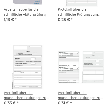
Arbeitsmappe für die
Protokoll über die
schriftliche Abiturprüfung
schriftliche Prüfung zum
Erwerb HSA und qualif. HSA,
1,13 €
*
0,25 €
*
RSA
Protokoll über die
Protokoll über die
mündlichen Prüfungen zum
mündlichen Prüfungen zum
Erwerb des HSA, qualif. HSA,
Erwerb des HSA, qualif. HSA,
0,33 €
*
0,31 €
*
RSA, DIN A4/2
RSA