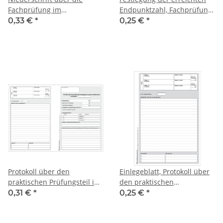
Fachprüfung im
Endpunktzahl, Fachprüfung
Leistungskursfach Musik,
Leistungskursfach Musik
0,33 €
*
0,25 €
*
Gymnasien Abiturprüfung
Protokoll über den
Einlegeblatt, Protokoll über
praktischen Prüfungsteil in
den praktischen
neuen Fremdsprachen, im
Prüfungsteil in neuen
0,31 €
*
0,25 €
*
Leistungskursfach
Fremdsprachen