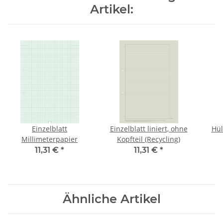
Artikel:
Einzelblatt
Einzelblatt liniert, ohne
Hül
Millimeterpapier
Kopfteil (Recycling)
11,31 €
*
11,31 €
*
Ähnliche Artikel