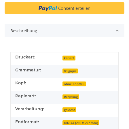
Consent erteilen
Beschreibung
Druckart:
kariert
Grammatur:
80 g/qm
Kopf:
ohne Kopfteil
Papierart:
Recycling
Verarbeitung:
gelocht
Endformat:
DIN A4 (210 x 297 mm)