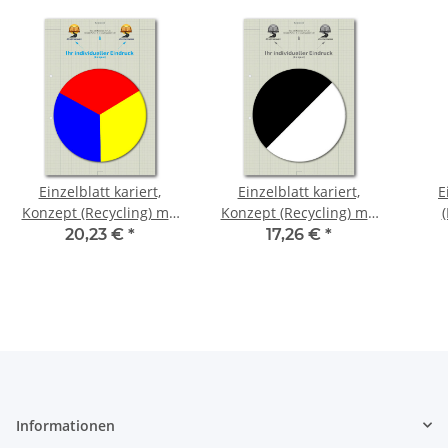
Einzelblatt kariert,
Einzelblatt kariert,
E
Konzept (Recycling) mit
Konzept (Recycling) mit
Eindruck-Farbe, 1 Pack
Eindruck in S/W, 1 Pack
Kop
20,23 €
*
17,26 €
*
zu 100 Blatt
zu 100 Blatt
d
Informationen