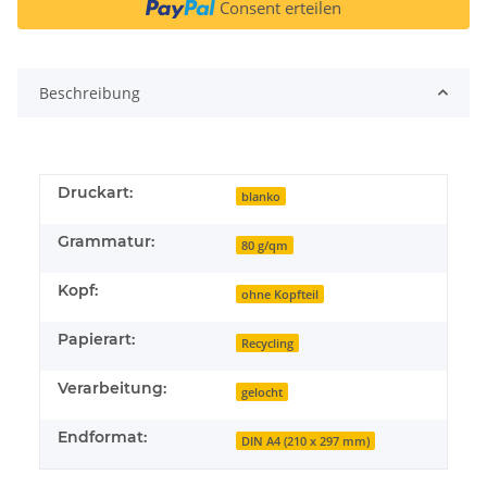
Consent erteilen
Beschreibung
Druckart:
blanko
Grammatur:
80 g/qm
Kopf:
ohne Kopfteil
Papierart:
Recycling
Verarbeitung:
gelocht
Endformat:
DIN A4 (210 x 297 mm)