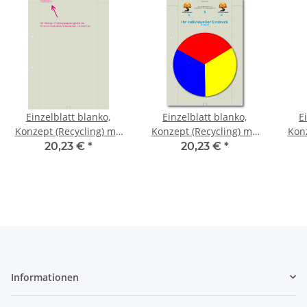
Einzelblatt blanko,
Einzelblatt blanko,
E
Konzept (Recycling) mit
Konzept (Recycling) mit
Konz
Eindruck des
Eindruck-Farbe, 1 Pack
Eind
20,23 €
*
20,23 €
*
Schulnamens
zu 100 Blatt
Informationen