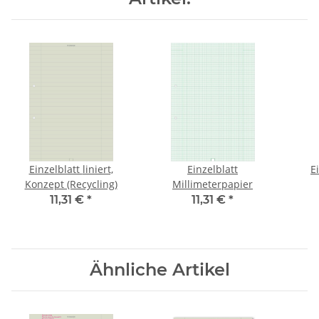
Einzelblatt liniert,
Einzelblatt
E
Konzept (Recycling)
Millimeterpapier
11,31 €
*
11,31 €
*
Ähnliche Artikel