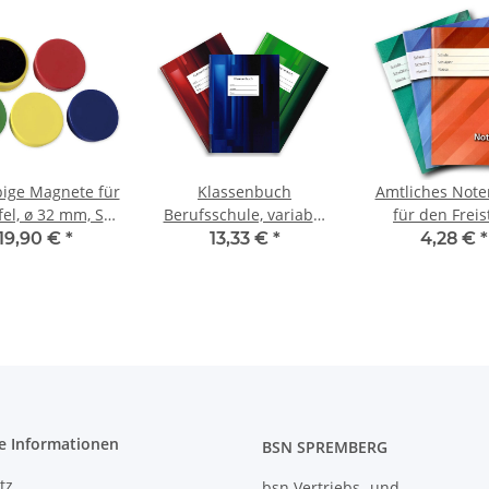
bige Magnete für
Klassenbuch
Amtliches Not
fel, ø 32 mm, Set
Berufsschule, variabel
für den Freis
Boxen je 10 Stück
für 3,5 Schuljahre
Sachsen, für 21 
19,90 €
*
13,33 €
*
4,28 €
*
blich sortiert
Teilzeit oder 1
mit Kopfno
Schuljahr Vollzeit
e Informationen
BSN SPREMBERG
tz
bsn Vertriebs- und