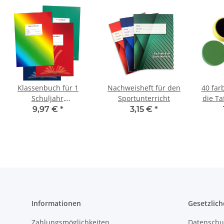
Klassenbuch für 1
Nachweisheft für den
40 far
Schuljahr,
Sportunterricht
die Ta
Stundenberichte von
mit 4 
9,97 €
*
3,15 €
*
Montag bis Freitag
far
Informationen
Gesetzlich
Zahlungsmöglichkeiten
Datenschu