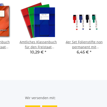
enbuch
Amtliches Klassenbuch
4er Set Folienstifte non
taat
für den Freistaat
permanent mit
Fächer,
Sachsen, für 1
Filzwischer + Magnet,
10,29 €
*
6,45 €
*
ten
Schuljahr, mit
mehrfarbig
Ausfallstatistik
Wir versenden mit: