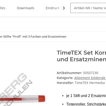
lles
Downloads
Eindruck Service
er-Stifte "Profi" mit 3 Farben und Ersatzminen
TimeTEX Set Korri
und Ersatzmine
Artikelnummer:
50507230
Kategorie:
Allgemein bildende
Hersteller:
TimeTEX Hermedia
je 1 Stift und 2 Ersatzmi
Tintenroller, Strichstär