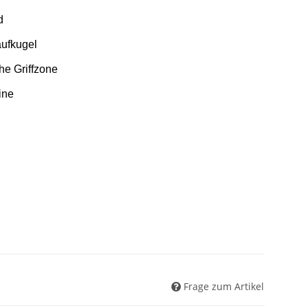
d
aufkugel
e Griffzone
ine
Frage zum Artikel