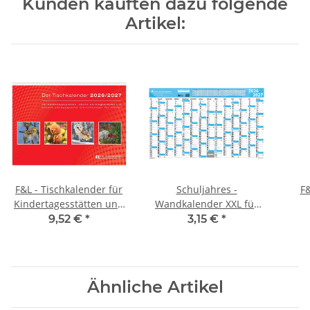
Kunden kauften dazu folgende
Artikel:
F&L - Tischkalender für
Schuljahres -
F
Kindertagesstätten und
Wandkalender XXL für
Offene
das Schuljahr 2026/2027
9,52 €
*
3,15 €
*
Ganztagsschulen,
2026/2027
Ähnliche Artikel