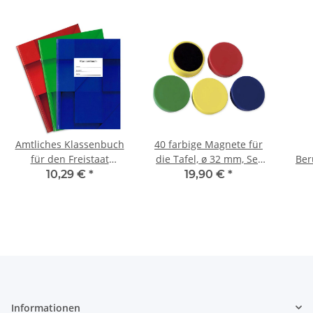
Amtliches Klassenbuch
40 farbige Magnete für
für den Freistaat
die Tafel, ø 32 mm, Set
Ber
Sachsen, für 1 Schuljahr,
mit 4 Boxen je 10 Stück
f
10,29 €
*
19,90 €
*
mit Ausfallstatistik
farblich sortiert
Teil
Informationen