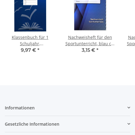
Klassenbuch für 1
Nachweisheft für den
Nac
Schuljahr,
Sportunterricht, blau ca.
Spor
Stundenberichte von
A5
9,97 €
*
3,15 €
*
Montag bis Freitag
Informationen
Gesetzliche Informationen