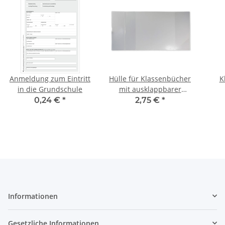
Anmeldung zum Eintritt
Hülle für Klassenbücher
K
in die Grundschule
mit ausklappbarer
Namensleiste
St
0,24 €
*
2,75 €
*
M
Informationen
Gesetzliche Informationen