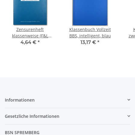
Zensurenheft
Klassenbuch Vollzeit
klassenweise (F&L
BBS, intelligent, blau
zw
366010)
4,64 €
*
13,17 €
*
Informationen
Gesetzliche Informationen
BSN SPREMBERG