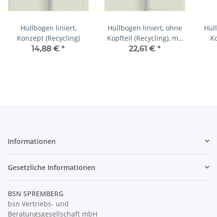
Hüllbogen liniert,
Hüllbogen liniert, ohne
Hüll
Konzept (Recycling)
Kopfteil (Recycling), mit
Ko
Eindruck des
14,88 €
*
22,61 €
*
Schulnamens
Informationen
Gesetzliche Informationen
BSN SPREMBERG
bsn Vertriebs- und
Beratungsgesellschaft mbH