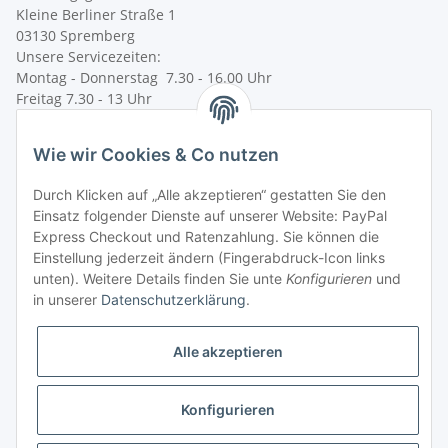
Kleine Berliner Straße 1
03130 Spremberg
Unsere Servicezeiten:
Montag - Donnerstag 7.30 - 16.00 Uhr
Freitag 7.30 - 13 Uhr
Telefon: +49 (0) 35 63 / 58-0
Wie wir Cookies & Co nutzen
Telefax: +49 (0) 35 63 / 58-231
E-Mail:
service@bsn-spremberg.de
Durch Klicken auf „Alle akzeptieren“ gestatten Sie den
Wir versenden mit:
Einsatz folgender Dienste auf unserer Website: PayPal
Express Checkout und Ratenzahlung. Sie können die
Einstellung jederzeit ändern (Fingerabdruck-Icon links
Ihre Zahlmöglichkeiten:
unten). Weitere Details finden Sie unte
Konfigurieren
und
in unserer
Datenschutzerklärung
.
Alle akzeptieren
Konfigurieren
Vertrag widerrufen