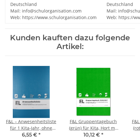
Deutschland
Deutschland
Mail: info@schulorganisation.com
Mail: info@schu
Web: https://www.schulorganisation.com
Web: https://w
Kunden kauften dazu folgende
Artikel:
F&L – Anwesenheitsliste
F&L Gruppentagebuch
F&L
für 1 Kita-Jahr, ohne
(grün) für Kita, Hort mit
(ro
Kalendarium
Kalendarium Ausgabe
Kal
6,55 €
*
10,12 €
*