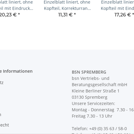
latt liniert, ohne
Einzelblatt liniert, ohne
Einzelblatt linie
il mit Eindruck-
Kopfteil, Korrekturrand
Kopfteil mit Ein
, 1 Pack zu 100
4,5 cm
S/W, 1 Pack zu 1
20,23 €
*
11,31 €
*
17,26 €
Blatt
e Informationen
BSN SPREMBERG
bsn Vertriebs- und
tz
Beratungsgesellschaft mbH
Kleine Berliner Straße 1
03130 Spremberg
Unsere Servicezeiten:
Montag - Donnerstag 7.30 - 16
m
Freitag 7.30 - 13 Uhr
recht
Telefon: +49 (0) 35 63 / 58-0