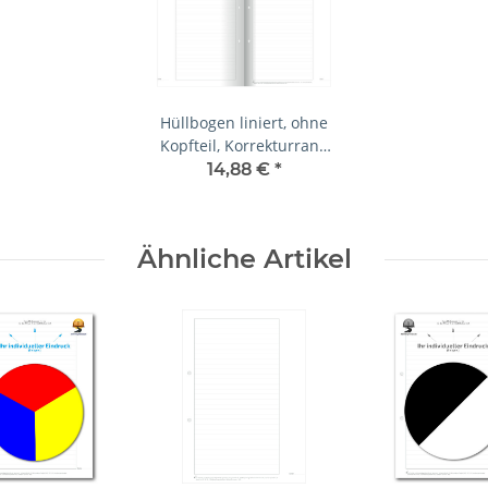
Hüllbogen liniert, ohne
Kopfteil, Korrekturrand
4,5 cm
14,88 €
*
Ähnliche Artikel