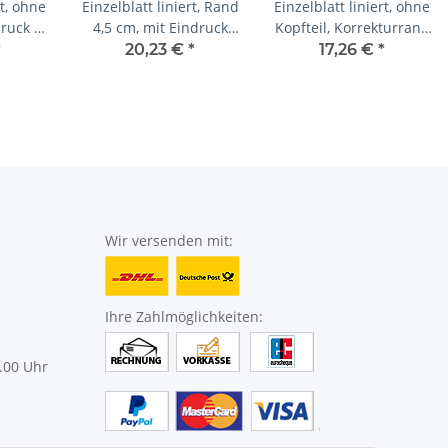
rt, ohne
Einzelblatt liniert, Rand
Einzelblatt liniert, ohne
druck in
4,5 cm, mit Eindruck
Kopfteil, Korrekturrand
00 Blatt
des Schulnamens
4,5 cm mit Eindruck in
*
20,23 €
*
17,26 €
*
S/W, 1 Pack zu 100 Blatt
Wir versenden mit:
Ihre Zahlmöglichkeiten:
.00 Uhr