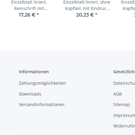
Einzelblatt liniert,
Einzelblatt liniert, ohne
Einzelb
Reinschrift mit
Kopfteil, mit Eindruck
Kopfte
Eindruck in S/W, 1 Pack
des Schulnamens
Farbe
17,26 €
*
20,23 €
*
zu 100 Blatt
Informationen
Gesetzlich
Zahlungsmöglichkeiten
Datenschu
Downloads
AGB
Versandinformationen
Sitemap
Impressu
Widerrufs