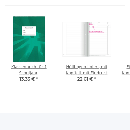
Klassenbuch für 1
Hüllbogen liniert, mit
E
Schuljahr,
Kopfteil, mit Eindruck
Konz
Wochenberichte von
des Schulnamens
Eind
13,33 €
*
22,61 €
*
Montag bis Freitag, mit
stündlichem
Anwesenheitsnachweis