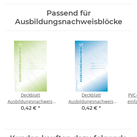
Passend für
Ausbildungsnachweisblöcke
Deckblatt
Deckblatt
PVC-
Ausbildungsnachweis,
Ausbildungsnachweis,
einf
leicht kartoniert
leicht kartoniert
Kla
0,42 €
*
0,42 €
*