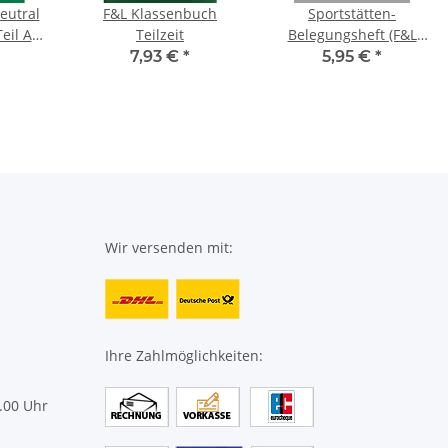
eutral
F&L Klassenbuch
Sportstätten-
eil A
Teilzeit
Belegungsheft (F&L
7
9095-1990)
7,93 €
*
5,95 €
*
Wir versenden mit:
Ihre Zahlmöglichkeiten:
.00 Uhr