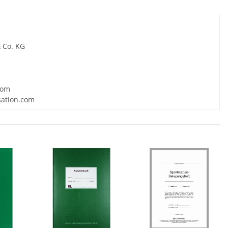
 Co. KG
com
sation.com