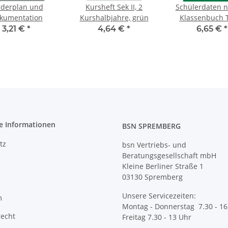
rderplan und
Kursheft Sek II, 2
Schülerdaten n
kumentation
Kurshalbjahre, grün
Klassenbuch T
2026/202
3,21 €
*
4,64 €
*
6,65 €
*
e Informationen
BSN SPREMBERG
tz
bsn Vertriebs- und
Beratungsgesellschaft mbH
Kleine Berliner Straße 1
03130 Spremberg
Unsere Servicezeiten:
m
Montag - Donnerstag 7.30 - 16
recht
Freitag 7.30 - 13 Uhr