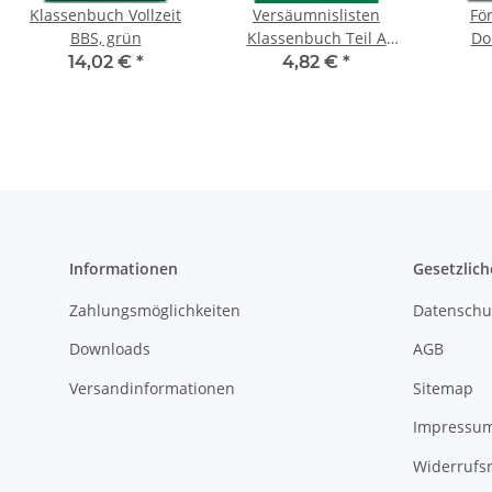
Klassenbuch Vollzeit
Versäumnislisten
Fö
BBS, grün
Klassenbuch Teil A
Do
2026/2027
14,02 €
*
4,82 €
*
Informationen
Gesetzlich
Zahlungsmöglichkeiten
Datenschu
Downloads
AGB
Versandinformationen
Sitemap
Impressu
Widerrufs