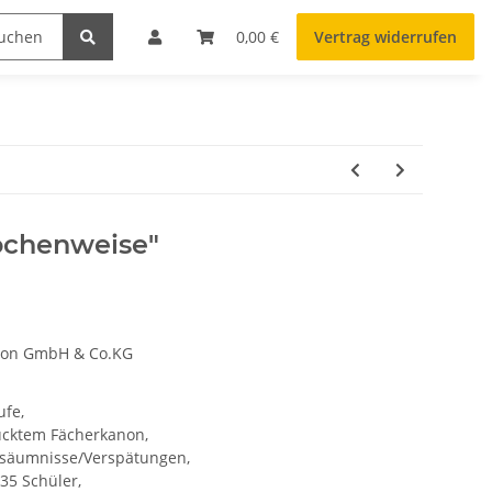
0,00 €
Vertrag widerrufen
ochenweise"
tion GmbH & Co.KG
ufe,
ucktem Fächerkanon,
ersäumnisse/Verspätungen,
 35 Schüler,