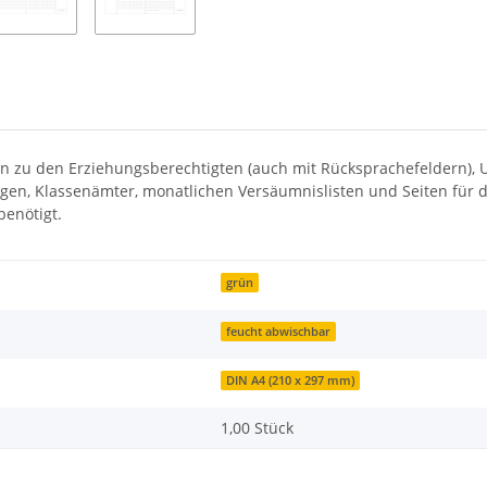
n zu den Erziehungsberechtigten (auch mit Rücksprachefeldern), U
ngen, Klassenämter, monatlichen Versäumnislisten und Seiten für 
benötigt.
grün
feucht abwischbar
DIN A4 (210 x 297 mm)
1,00 Stück