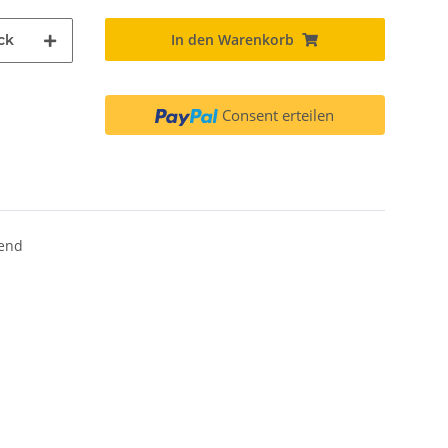
In den Warenkorb
ck
Consent erteilen
tend