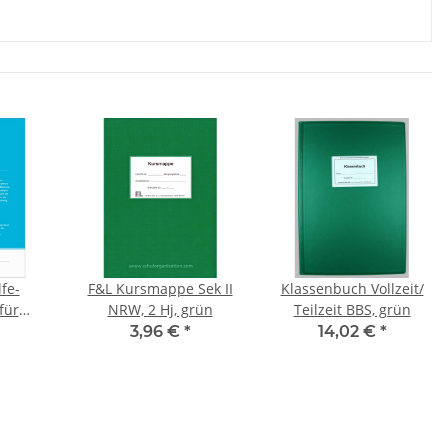
lfe-
F&L Kursmappe Sek II
Klassenbuch Vollzeit/
für
NRW, 2 Hj, grün
Teilzeit BBS, grün
en von
3,96 €
*
14,02 €
*
htungen