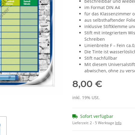
beschreibbar und wieder
im Format DIN A4
für das Klassenzimmer o
aus selbsthaftender Foli
inklusive Stiftklemme un
Stift mit integriertem W
Schreiben
Linienbreite F – Fein ca.
Die Tinte ist wasserlösli
Stift nachfüllbar
Mit diesem Universalstif
abwischen, ohne zu vers
8,00 €
inkl. 19% USt.
Sofort verfügbar
Lieferzeit:
2 - 5 Werktage
Info