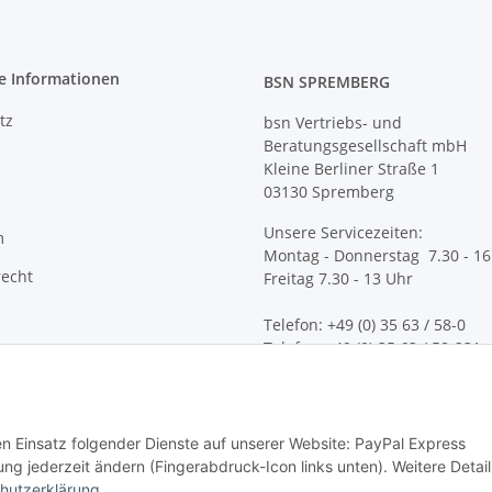
e Informationen
BSN SPREMBERG
tz
bsn Vertriebs- und
Beratungsgesellschaft mbH
Kleine Berliner Straße 1
03130 Spremberg
Unsere Servicezeiten:
m
Montag - Donnerstag 7.30 - 16
recht
Freitag 7.30 - 13 Uhr
Telefon: +49 (0) 35 63 / 58-0
Telefax: +49 (0) 35 63 / 58-231
E-Mail:
service@bsn-sprember
den Einsatz folgender Dienste auf unserer Website: PayPal Express
ng jederzeit ändern (Fingerabdruck-Icon links unten). Weitere Detail
hutzerklärung
.