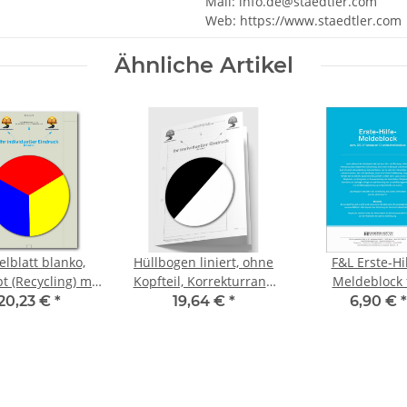
Mail: info.de@staedtler.com
Web: https://www.staedtler.com
Ähnliche Artikel
elblatt blanko,
Hüllbogen liniert, ohne
F&L Erste-Hi
t (Recycling) mit
Kopfteil, Korrekturrand
Meldeblock 
ck-Farbe, 1 Pack
4,5 cm mit Eindruck in
Mitarbeiter/inn
20,23 €
*
19,64 €
*
6,90 €
*
u 100 Blatt
S/W, 1 Pack zu 100 Blatt
Bildungseinric