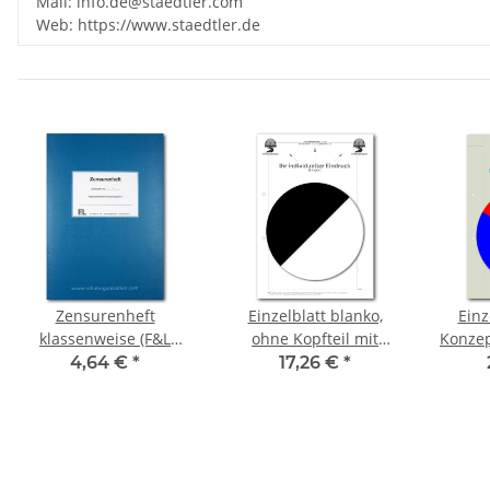
Mail: info.de@staedtler.com
Web: https://www.staedtler.de
Zensurenheft
Einzelblatt blanko,
Einz
klassenweise (F&L
ohne Kopfteil mit
Konzep
366010)
Eindruck in S/W, 1 Pack
Eindru
4,64 €
*
17,26 €
*
zu 100 Blatt
z