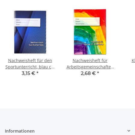
Nachweisheft für den
Nachweisheft für
K
Sportunterricht, blau ca.
Arbeitsgemeinschaften
A5
(AG), Kurse und
St
3,15 €
*
2,68 €
*
Ganztagsangebote (GTA)
M
Informationen