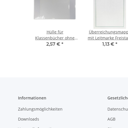
Hülle für
Überreichungsmap
Klassenbücher ohne
mit Leitmarke Freista
ausklappbare
Sachsen
2,57 €
*
1,13 €
*
Namensleiste
Informationen
Gesetzlich
Zahlungsmöglichkeiten
Datenschu
Downloads
AGB