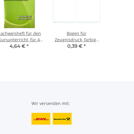
achweisheft für den
Bogen für
Kursunterricht, für 4
Zeugnisdruck, farbige
Kurshalbjahre
Leitmarke oben rechts,
4,64 €
*
0,39 €
*
Rahmen auf Vorder-
und Rückseite, plano
Wir versenden mit: