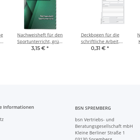
pe
Nachweisheft für den
Deckbogen für die
N
at
Sportunterricht, grün,
schriftliche Arbeit,
ca. A5
Abiturprüfung, DIN A3
3,15 €
*
0,31 €
*
gefalzt
e Informationen
BSN SPREMBERG
tz
bsn Vertriebs- und
Beratungsgesellschaft mbH
Kleine Berliner Straße 1
03130 Spremberg