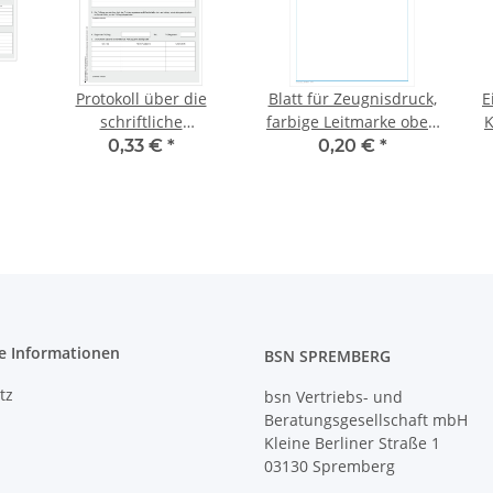
Protokoll über die
Blatt für Zeugnisdruck,
E
schriftliche
farbige Leitmarke oben
K
SA
Abschlussprüfung, RSA
rechts, Rahmen auf
0,33 €
*
0,20 €
*
/ qualif. HSA
Vorder- und Rückseite
e Informationen
BSN SPREMBERG
tz
bsn Vertriebs- und
Beratungsgesellschaft mbH
Kleine Berliner Straße 1
03130 Spremberg