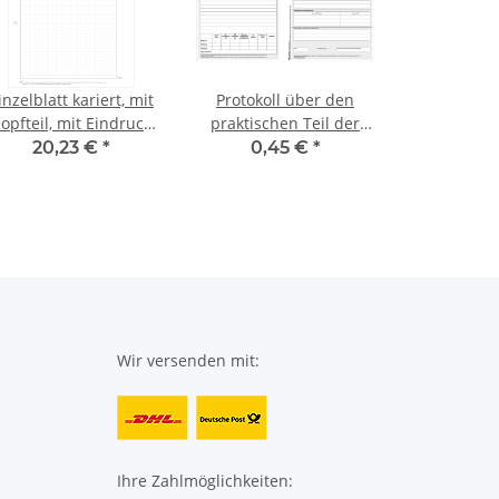
inzelblatt kariert, mit
Protokoll über den
opfteil, mit Eindruck
praktischen Teil der
des Schulnamens
schriftlichen Prüfung
20,23 €
*
0,45 €
*
zum Erwerb HSA /
qHSA / RSA im Fach
Englisch
Wir versenden mit:
Ihre Zahlmöglichkeiten: