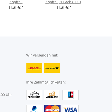
Kopfteil
Kopfteil, 1 Pack zu 100
Blatt
11,31 €
*
11,31 €
*
Wir versenden mit:
Ihre Zahlmöglichkeiten:
.00 Uhr