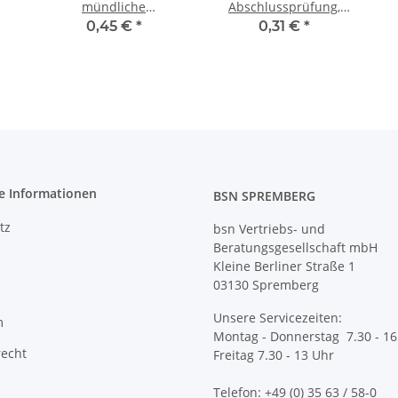
mündliche
Abschlussprüfung,
Abschlussprüfung, RSA
Realschulabschluss,
0,45 €
*
0,31 €
*
/ qualif. HSA
qualifizierender
Hauptschulabschluss
e Informationen
BSN SPREMBERG
tz
bsn Vertriebs- und
Beratungsgesellschaft mbH
Kleine Berliner Straße 1
03130 Spremberg
Unsere Servicezeiten:
m
Montag - Donnerstag 7.30 - 16
recht
Freitag 7.30 - 13 Uhr
Telefon: +49 (0) 35 63 / 58-0