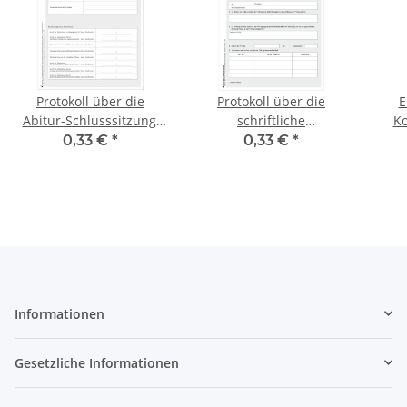
Protokoll über die
Protokoll über die
Ei
Abitur-Schlusssitzung,
schriftliche
Ko
berufliches Gymnasium,
Abschlussprüfung, RSA /
0,33 €
*
0,33 €
*
Freistaat Sachsen
qualif. HSA
Informationen
Gesetzliche Informationen