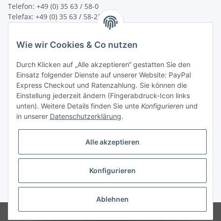
Telefon: +49 (0) 35 63 / 58-0
Telefax: +49 (0) 35 63 / 58-231
E-Mail:
service@bsn-spremberg.de
Wie wir Cookies & Co nutzen
Wir versenden mit:
Durch Klicken auf „Alle akzeptieren“ gestatten Sie den
Einsatz folgender Dienste auf unserer Website: PayPal
Express Checkout und Ratenzahlung. Sie können die
Einstellung jederzeit ändern (Fingerabdruck-Icon links
Ihre Zahlmöglichkeiten:
unten). Weitere Details finden Sie unte
Konfigurieren
und
in unserer
Datenschutzerklärung
.
Alle akzeptieren
Konfigurieren
Vertrag widerrufen
* Alle Preise inkl. gesetzlicher USt.
Ablehnen
© bsn Vertriebs- und Beratungsgesellschaft mbH - BSN SPREMBERG