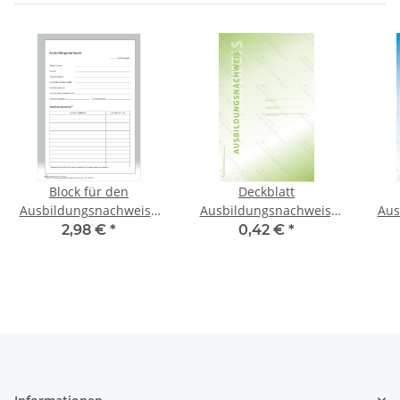
Block für den
Deckblatt
Ausbildungsnachweis /
Ausbildungsnachweis,
Aus
Berichtsheft für 1
leicht kartoniert
2,98 €
*
0,42 €
*
Halbjahr handwerkliche
Berufsausbildung,
täglicher Eintrag (Mo-
Sa), mit wöchentlichem
Bericht