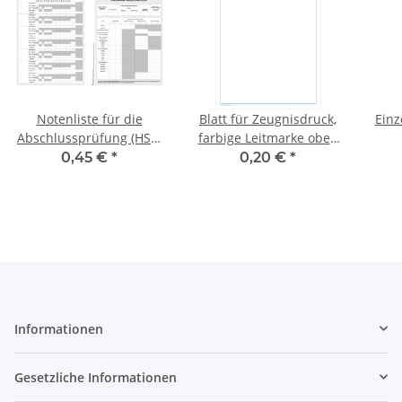
Notenliste für die
Blatt für Zeugnisdruck,
Einz
Abschlussprüfung (HSA,
farbige Leitmarke oben
qualif. HSA)
rechts, Rahmen auf
0,45 €
*
0,20 €
*
Vorder- und Rückseite
Informationen
Gesetzliche Informationen