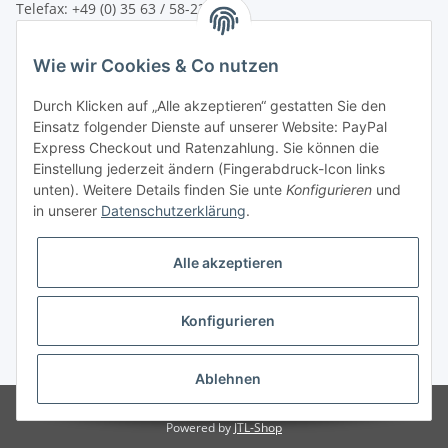
Telefax: +49 (0) 35 63 / 58-231
E-Mail:
service@bsn-spremberg.de
Wie wir Cookies & Co nutzen
Wir versenden mit:
Durch Klicken auf „Alle akzeptieren“ gestatten Sie den
Einsatz folgender Dienste auf unserer Website: PayPal
Express Checkout und Ratenzahlung. Sie können die
Einstellung jederzeit ändern (Fingerabdruck-Icon links
Ihre Zahlmöglichkeiten:
unten). Weitere Details finden Sie unte
Konfigurieren
und
in unserer
Datenschutzerklärung
.
Alle akzeptieren
Konfigurieren
Vertrag widerrufen
* Alle Preise inkl. gesetzlicher USt.
Ablehnen
© bsn Vertriebs- und Beratungsgesellschaft mbH - BSN SPREMBERG
Powered by
JTL-Shop