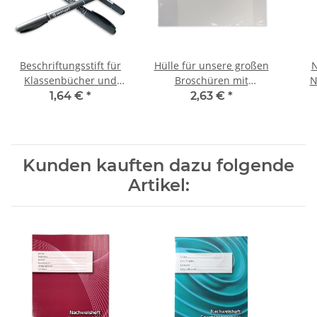
Beschriftungsstift für
Hülle für unsere großen
N
Klassenbücher und
Broschüren mit
N
Nachweishefte,
ausklappbarer
Nac
1,64 €
*
2,63 €
*
wasserfest " F - schwarz
Namensleiste
" Rundspitze Fein - 0,6
mm
Kunden kauften dazu folgende
Artikel: