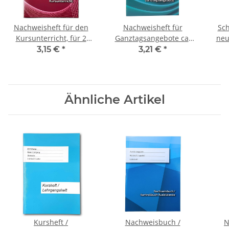
Nachweisheft für den
Nachweisheft für
Sch
Kursunterricht, für 2
Ganztagsangebote ca.
neu
Kurshalbjahre
A4
d
3,15 €
*
3,21 €
*
Ähnliche Artikel
Kursheft /
Nachweisbuch /
N