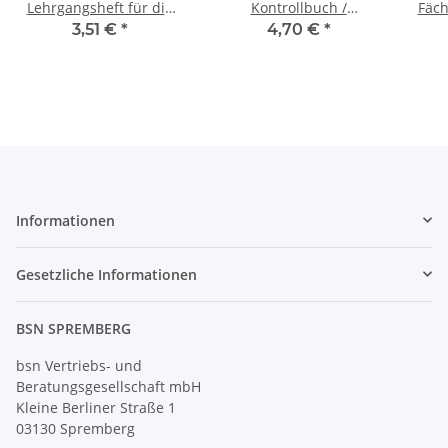
Lehrgangsheft für die
Kontrollbuch /
Fäch
Erwachsenenbildung für
Berichtsheft für
3,51 €
*
4,70 €
*
12 Wochen
Ausbilder/innen in der
Berufsausbildung
Informationen
Gesetzliche Informationen
BSN SPREMBERG
bsn Vertriebs- und
Beratungsgesellschaft mbH
Kleine Berliner Straße 1
03130 Spremberg