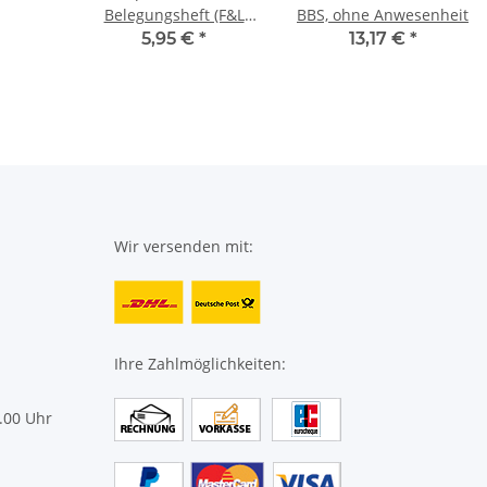
Belegungsheft (F&L
BBS, ohne Anwesenheit
9095-1990)
5,95 €
*
13,17 €
*
Wir versenden mit:
Ihre Zahlmöglichkeiten:
.00 Uhr