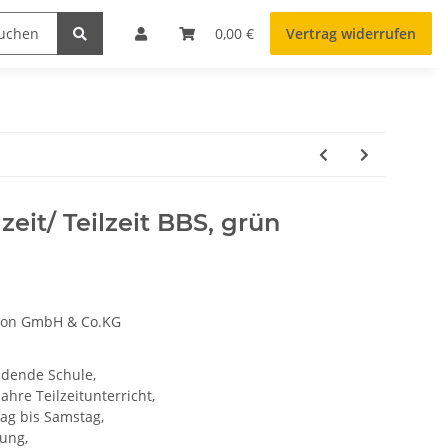
0,00 €
Vertrag widerrufen
eit/ Teilzeit BBS, grün
tion GmbH & Co.KG
ldende Schule,
 Jahre Teilzeitunterricht,
ag bis Samstag,
ung,