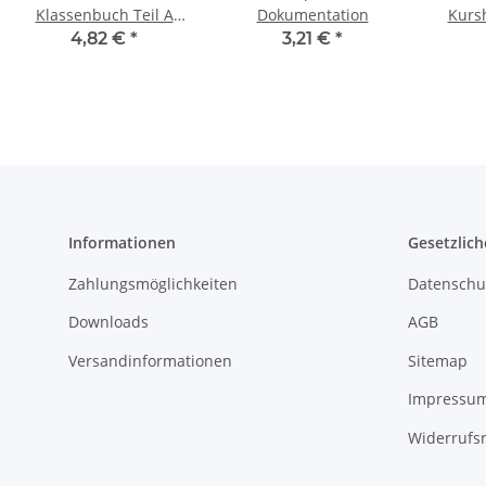
Klassenbuch Teil A
Dokumentation
Kurs
2026/2027
4,82 €
*
3,21 €
*
Informationen
Gesetzlich
Zahlungsmöglichkeiten
Datenschu
Downloads
AGB
Versandinformationen
Sitemap
Impressu
Widerrufs