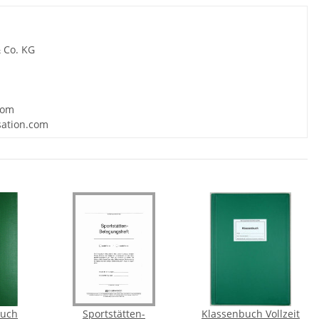
 Co. KG
com
sation.com
buch
Sportstätten-
Klassenbuch Vollzeit