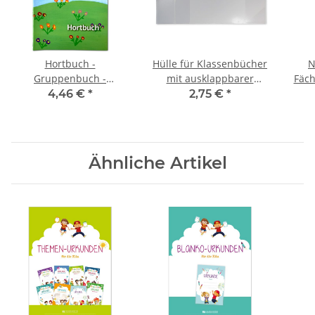
Hortbuch -
Hülle für Klassenbücher
N
Gruppenbuch -
mit ausklappbarer
Fäch
Gruppentagebuch -
Namensleiste
4,46 €
*
2,75 €
*
Anwesenheitsheft
Ähnliche Artikel