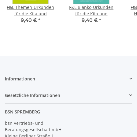
F&L Themen-Urkunden
F&L Blanko-Urkunden
F&L
für die Kita und
für die Kita und
H
Grundschule, Block mit
Grundschule, Block mit
9,40 €
*
9,40 €
*
24 Urkunden
24 Urkunden
Informationen
Gesetzliche Informationen
BSN SPREMBERG
bsn Vertriebs- und
Beratungsgesellschaft mbH
Kleine Berliner Straße 1