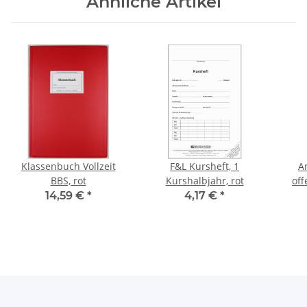
Ähnliche Artikel
Klassenbuch Vollzeit
F&L Kursheft, 1
A
BBS, rot
Kurshalbjahr, rot
off
14,59 €
*
4,17 €
*