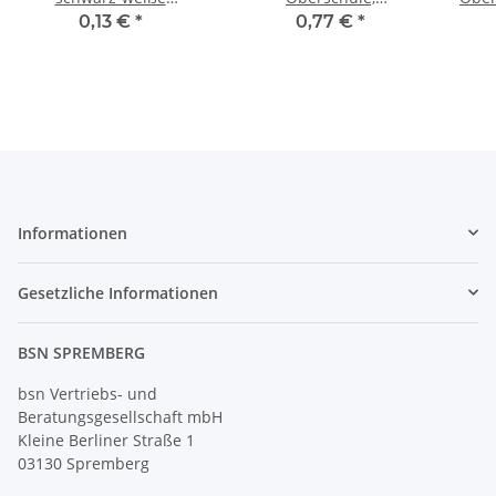
Leitmarke oben rechts
Realschulabschluss,
nic
0,13 €
*
0,77 €
*
gefalzt
Informationen
Gesetzliche Informationen
BSN SPREMBERG
bsn Vertriebs- und
Beratungsgesellschaft mbH
Kleine Berliner Straße 1
03130 Spremberg