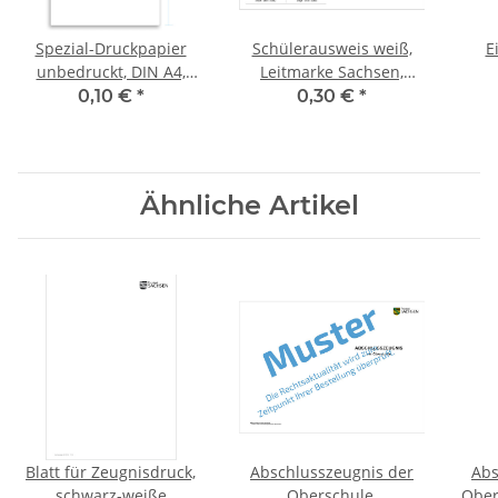
Spezial-Druckpapier
Schülerausweis weiß,
E
unbedruckt, DIN A4,
Leitmarke Sachsen,
120g/qm
mehrsprachig, Karton
0,10 €
*
0,30 €
*
Ähnliche Artikel
Blatt für Zeugnisdruck,
Abschlusszeugnis der
Abs
schwarz-weiße
Oberschule,
Ober