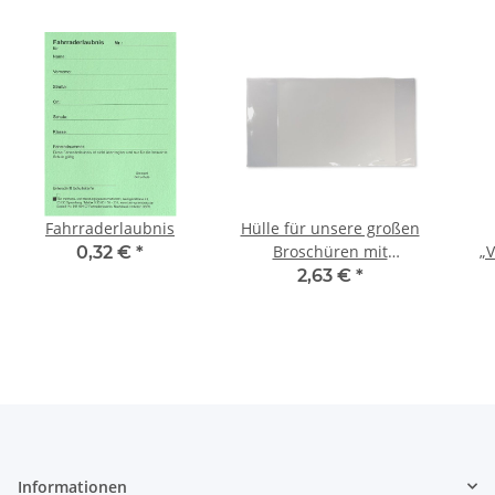
Fahrraderlaubnis
Hülle für unsere großen
Broschüren mit
„V
0,32 €
*
ausklappbarer
A
2,63 €
*
Namensleiste
Schü
Informationen