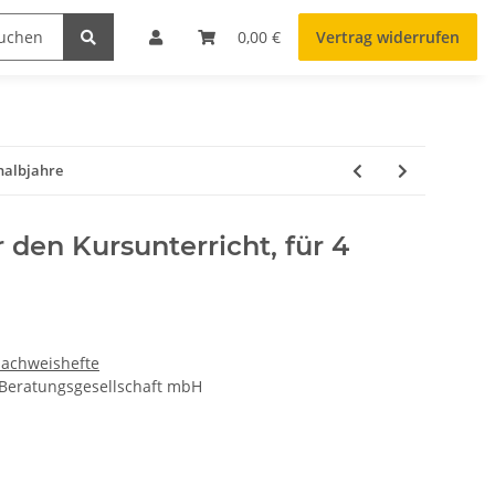
0,00 €
Vertrag widerrufen
shalbjahre
 den Kursunterricht, für 4
achweishefte
 Beratungsgesellschaft mbH