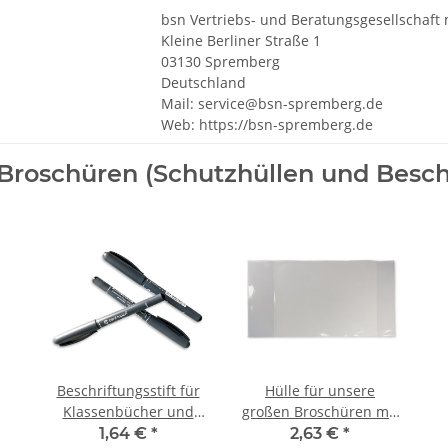
bsn Vertriebs- und Beratungsgesellschaft
Kleine Berliner Straße 1
03130 Spremberg
Deutschland
Mail: service@bsn-spremberg.de
Web: https://bsn-spremberg.de
Broschüren (Schutzhüllen und Beschr
Beschriftungsstift für
Hülle für unsere
Klassenbücher und
großen Broschüren mit
Nachweishefte,
ausklappbarer
1,64 €
*
2,63 €
*