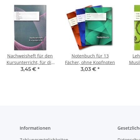
Nachweisheft für den
Notenbuch für 13
Leh
Kursunterricht, für die
Fächer, ohne Kopfnoten
Musik
Sekundarstufe I
den Gr
3,45 €
*
3,03 €
*
Informationen
Gesetzlich
Zahlungsmöglichkeiten
Datenschu