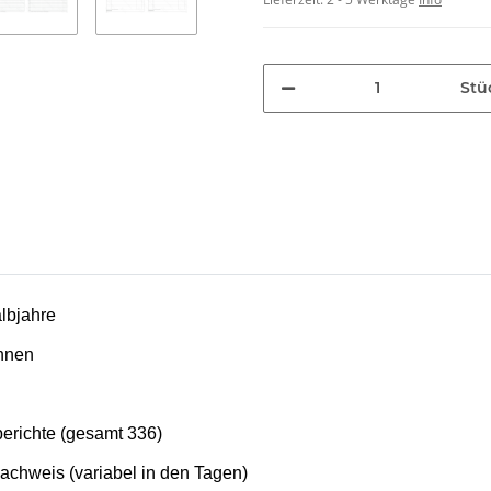
Stü
albjahre
innen
berichte (gesamt 336)
chweis (variabel in den Tagen)