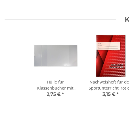
K
Hülle für
Nachweisheft für d
Klassenbücher mit
Sportunterricht, rot c
ausklappbarer
A5
2,75 €
*
3,15 €
*
Namensleiste