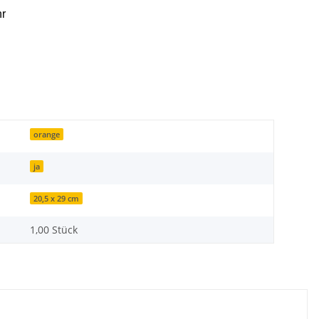
hr
orange
ja
20,5 x 29 cm
1,00 Stück