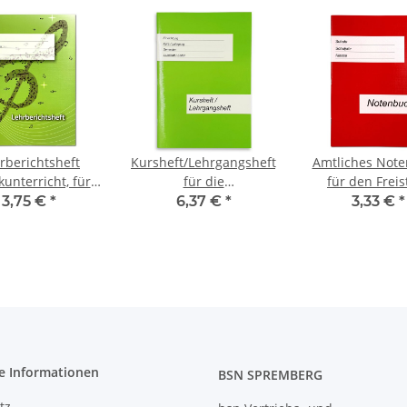
rberichtsheft
Kursheft/Lehrgangsheft,
Amtliches Not
unterricht, für
für die
für den Freis
uppenunterricht
Erwachsenenbildung,
Sachsen, für 10 
3,75 €
*
6,37 €
*
3,33 €
*
für 25
mit Kopfno
Unterrichtswochen von
Montag bis Sonnabend
e Informationen
BSN SPREMBERG
tz