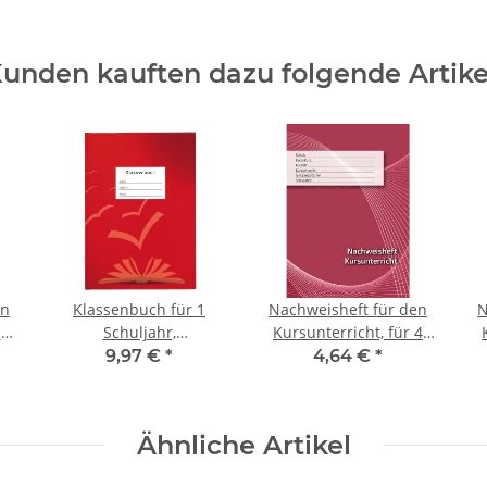
wasserfest " F -
Namensleiste
schwarz " Rundspitze
Fein - 0,6 mm
unden kauften dazu folgende Artike
en
Klassenbuch für 1
Nachweisheft für den
N
a.
Schuljahr,
Kursunterricht, für 4
Stundenberichte von
Kurshalbjahre
9,97 €
*
4,64 €
*
Montag bis Freitag
Ähnliche Artikel