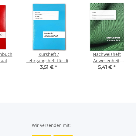
enbuch
Kursheft /
Nachweisheft
taat
Lehrgangsheft für die
Anwesenheit,
Fächer,
Erwachsenenbildung
stundenweise für
3,51 €
*
5,41 €
*
ten
für 12 Wochen
Vollzeitunterricht, für 1
Schuljahr
Wir versenden mit: