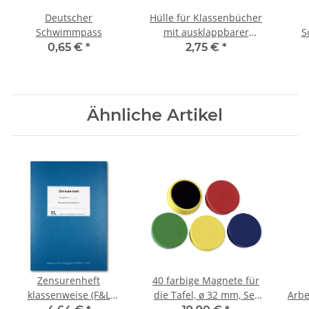
Deutscher
Hülle für Klassenbücher
Schwimmpass
mit ausklappbarer
S
Namensleiste
E
0,65 €
*
2,75 €
*
Ähnliche Artikel
Zensurenheft
40 farbige Magnete für
klassenweise (F&L
die Tafel, ø 32 mm, Set
Arbe