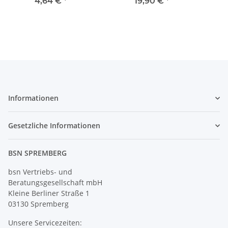
366010)
mit 4 Boxen je 10 Stück
S
4,64 €
*
19,90 €
*
farblich sortiert
Informationen
Gesetzliche Informationen
BSN SPREMBERG
bsn Vertriebs- und
Beratungsgesellschaft mbH
Kleine Berliner Straße 1
03130 Spremberg
Unsere Servicezeiten: